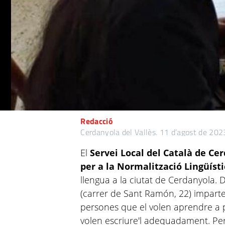
Redacció
Cerdanyola del Vallès.
11 d’agost de 202
El
Servei Local del Català de Ce
per a la Normalització Lingüíst
llengua a la ciutat de Cerdanyola.
(carrer de Sant Ramón, 22) imparte
persones que el volen aprendre a p
volen escriure'l adequadament. Per