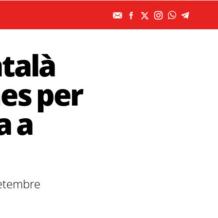
atalà
es per
a a
setembre