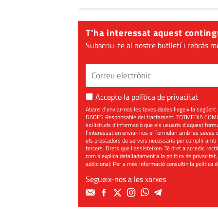
T'ha interessat aquest conting
Subscriu-te al nostre butlletí i rebràs m
Accepto la
política de privacitat
Abans d'enviar-nos les teves dades llegeix la seg
DADES Responsable del tractament: TOTMEDIA COMUNIC
sol·licituds d'informació que els usuaris d'aquest for
l'interessat en enviar-nos el formulari amb les seves d
els prestadors de serveis necessaris per complir amb 
tercers. Drets que l'assisteixen: Té dret a accedir, rect
com s'explica detalladament a la política de privacitat,
addicional: Per a més informació consultin la
política 
Segueix-nos a les xarxes