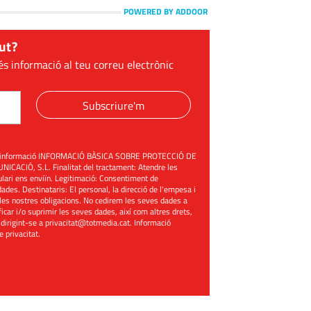
POWERED BY ADDOOR
ut?
és informació al teu correu electrònic
Subscriure'm
üent informació INFORMACIÓ BÀSICA SOBRE PROTECCIÓ DE
ACIÓ, S.L. Finalitat del tractament: Atendre les
mulari ens enviïn. Legitimació: Consentiment de
ades. Destinataris: El personal, la direcció de l'empesa i
les nostres obligacions. No cedirem les seves dades a
ificar i/o suprimir les seves dades, així com altres drets,
 dirigint-se a
privacitat@totmedia.cat
. Informació
de privacitat
.