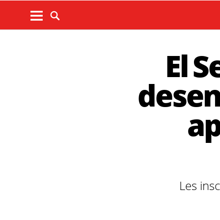
El S
desen
ap
Les ins