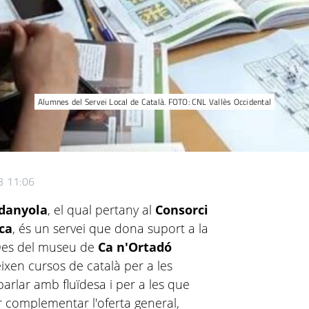
Alumnes del Servei Local de Català. FOTO: CNL Vallès Occidental
3 11:06
rdanyola
, el qual pertany al
Consorci
ica
,
és un servei que dona suport a la
 Des del museu de
Ca n'Ortadó
ixen cursos de català per a les
arlar amb fluïdesa i per a les que
 complementar l'oferta general,