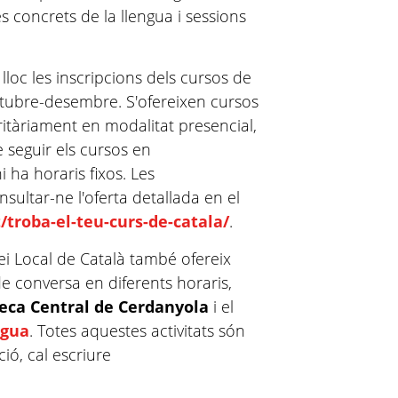
s concrets de la llengua i sessions
lloc les inscripcions dels cursos de
ctubre-desembre. S'ofereixen cursos
joritàriament en modalitat presencial,
 seguir els cursos en
hi ha horaris fixos. Les
ultar-ne l'oferta detallada en el
/troba-el-teu-curs-de-catala/
.
vei Local de Català també ofereix
e conversa en diferents horaris,
eca Central de Cerdanyola
i el
ngua
. Totes aquestes activitats són
ió, cal escriure