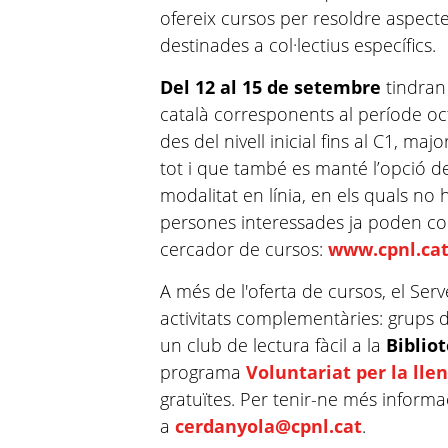
ofereix cursos per resoldre aspecte
destinades a col·lectius específics.
Del 12 al 15 de setembre
tindran 
català corresponents al període o
des del nivell inicial fins al C1, ma
tot i que també es manté l’opció de
modalitat en
línia, en els quals no 
persones interessades ja poden cons
cercador de cursos:
www.cpnl.cat
A més de l'oferta de cursos, el Ser
activitats complementàries: grups d
un club de lectura fàcil a la
Bibliot
programa
Voluntariat per la lle
gratuïtes. Per tenir-ne més informac
a
cerdanyola@cpnl.cat
.