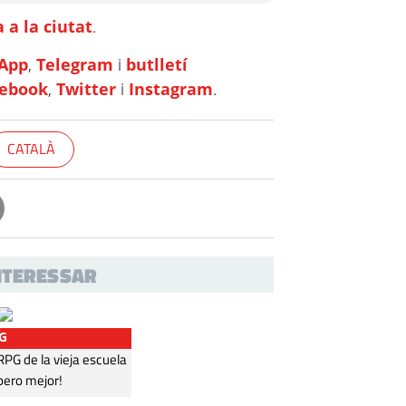
 a la ciutat
.
App
,
Telegram
i
butlletí
cebook
,
Twitter
i
Instagram
.
CATALÀ
INTERESSAR
G
G de la vieja escuela
pero mejor!