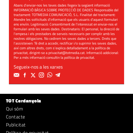
Abans d'enviar-nos les teves dades llegeix la següent informació
INFORMACIÓ BÀSICA SOBRE PROTECCIÓ DE DADES Responsable del
tractament: TOTMEDIA COMUNICACIÓ, S.L. Finalitat del tractament:
Atendre les sol·licituds d'informació que els usuaris d'aquest formulari
ens enviïn. Legitimació: Consentiment de l'interessat en enviar-nos el
formulari amb les seves dades. Destinataris: El personal, la direcció de
l'empesa i els prestadors de serveis necessaris per complir amb les
nostres obligacions. No cedirem les seves dades a tercers. Drets que
l'assisteixen: Té dret a accedir, rectificar i/o suprimir les seves dades,
així com altres drets, com s'explica detalladament a la política de
privacitat, dirigint-se a
privacitat@totmedia.cat
. Informació addicional:
Per a més informació consultin la
política de privacitat
.
Segueix-nos a les xarxes
TOT Cerdanyola
Qui sóm
Contacte
Publicitat
Política de privacitat