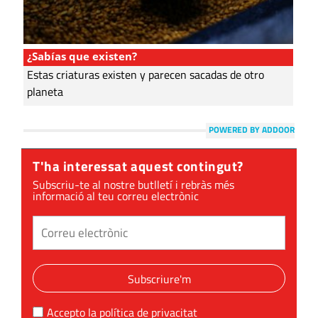
¿Sabías que existen?
Estas criaturas existen y parecen sacadas de otro
planeta
POWERED BY ADDOOR
T'ha interessat aquest contingut?
Subscriu-te al nostre butlletí i rebràs més
informació al teu correu electrònic
Subscriure'm
Accepto la
política de privacitat