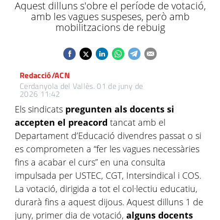
Aquest dilluns s'obre el període de votació,
amb les vagues suspeses, però amb
mobilitzacions de rebuig
Redacció/ACN
Cerdanyola del Vallès.
01 de juny de
2026 11:42
Els sindicats
pregunten als docents si
accepten el preacord
tancat amb el
Departament d’Educació divendres passat o si
es comprometen a “fer les vagues necessàries
fins a acabar el curs” en una consulta
impulsada per USTEC, CGT, Intersindical i COS.
La votació, dirigida a tot el col·lectiu educatiu,
durarà fins a aquest dijous. Aquest dilluns 1 de
juny, primer dia de votació,
alguns docents