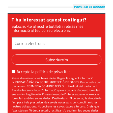
POWERED BY ADDOOR
T'ha interessat aquest contingut?
Subscriu-te al nostre butlletí i rebràs més
informació al teu correu electrònic
Subscriure'm
Accepto la
política de privacitat
Abans d'enviar-nos les teves dades llegeix la següent informació
INFORMACIÓ BÀSICA SOBRE PROTECCIÓ DE DADES Responsable del
tractament: TOTMEDIA COMUNICACIÓ, S.L. Finalitat del tractament:
Atendre les sol·licituds d'informació que els usuaris d'aquest formulari
ens enviïn. Legitimació: Consentiment de l'interessat en enviar-nos el
formulari amb les seves dades. Destinataris: El personal, la direcció de
l'empesa i els prestadors de serveis necessaris per complir amb les
nostres obligacions. No cedirem les seves dades a tercers. Drets que
l'assisteixen: Té dret a accedir, rectificar i/o suprimir les seves dades,