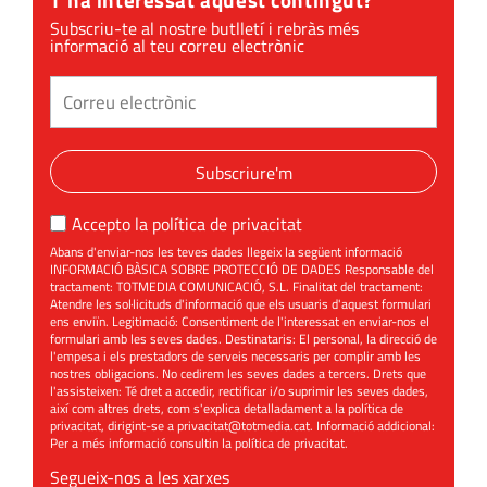
Subscriu-te al nostre butlletí i rebràs més
informació al teu correu electrònic
Subscriure'm
Accepto la
política de privacitat
Abans d'enviar-nos les teves dades llegeix la següent informació
INFORMACIÓ BÀSICA SOBRE PROTECCIÓ DE DADES Responsable del
tractament: TOTMEDIA COMUNICACIÓ, S.L. Finalitat del tractament:
Atendre les sol·licituds d'informació que els usuaris d'aquest formulari
ens enviïn. Legitimació: Consentiment de l'interessat en enviar-nos el
formulari amb les seves dades. Destinataris: El personal, la direcció de
l'empesa i els prestadors de serveis necessaris per complir amb les
nostres obligacions. No cedirem les seves dades a tercers. Drets que
l'assisteixen: Té dret a accedir, rectificar i/o suprimir les seves dades,
així com altres drets, com s'explica detalladament a la política de
privacitat, dirigint-se a
privacitat@totmedia.cat
. Informació addicional:
Per a més informació consultin la
política de privacitat
.
Segueix-nos a les xarxes