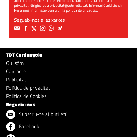
així com altres drets, com s'explica detalladament a la política de
privacitat, dirigint-se a
privacitat@totmedia.cat
. Informació addicional:
Per a més informació consultin la
política de privacitat
.
Segueix-nos a les xarxes
TOT Cerdanyola
Qui sóm
Contacte
Publicitat
Política de privacitat
Politica de Cookies
Segueix-nos
Subscriu-te al butlletí
Facebook