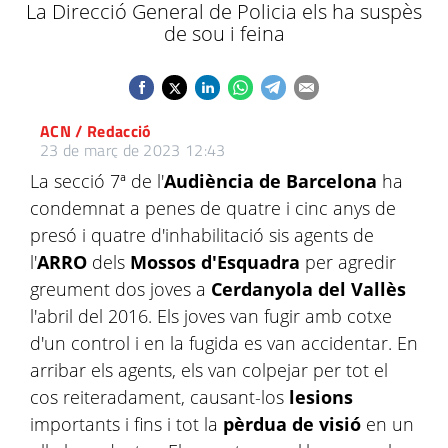
La Direcció General de Policia els ha suspès
de sou i feina
ACN / Redacció
23 de març de 2023 12:43
La secció 7ª de l'
Audiència de Barcelona
ha
condemnat a penes de quatre i cinc anys de
presó i quatre d'inhabilitació sis agents de
l'
ARRO
dels
Mossos d'Esquadra
per agredir
greument dos joves a
Cerdanyola del Vallès
l'abril del 2016. Els joves van fugir amb cotxe
d'un control i en la fugida es van accidentar. En
arribar els agents, els van colpejar per tot el
cos reiteradament, causant-los
lesions
importants i fins i tot la
pèrdua de visió
en un