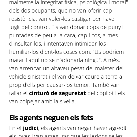
malmetre la integritat física, psicològica i moral"
dels dos ocupants, que no van oferir cap
resistència, van voler-los castigar per haver
fugit del control. Els van donar cops de puny i
puntades de peu a la cara, cap i cos, a més
d'insultar-los, i intentaven intimidar-los i
humiliar-los dient-los coses com: "Us podríem
matar i aquí no se n'adonaria ningú". A més,
van arrencar un altaveu pesat del maleter del
vehicle sinistrat i el van deixar caure a terra a
prop d'ells per causar-los temor. També van
tallar el
cinturó de seguretat
del copilot i els
van colpejar amb la sivella.
Els agents neguen els fets
En el
judici
, els agents van negar haver agredit
els joves i van assegurar que les lesions se les