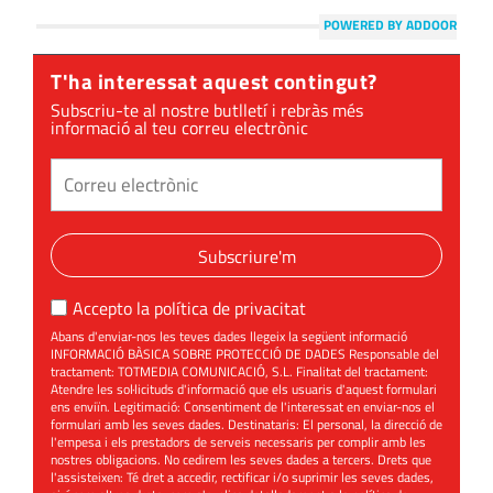
POWERED BY ADDOOR
T'ha interessat aquest contingut?
Subscriu-te al nostre butlletí i rebràs més
informació al teu correu electrònic
Subscriure'm
Accepto la
política de privacitat
Abans d'enviar-nos les teves dades llegeix la següent informació
INFORMACIÓ BÀSICA SOBRE PROTECCIÓ DE DADES Responsable del
tractament: TOTMEDIA COMUNICACIÓ, S.L. Finalitat del tractament:
Atendre les sol·licituds d'informació que els usuaris d'aquest formulari
ens enviïn. Legitimació: Consentiment de l'interessat en enviar-nos el
formulari amb les seves dades. Destinataris: El personal, la direcció de
l'empesa i els prestadors de serveis necessaris per complir amb les
nostres obligacions. No cedirem les seves dades a tercers. Drets que
l'assisteixen: Té dret a accedir, rectificar i/o suprimir les seves dades,