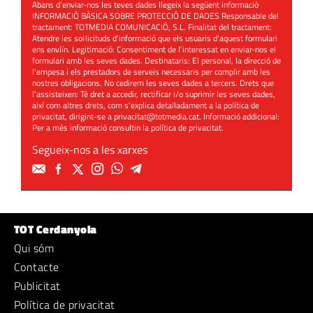
Abans d'enviar-nos les teves dades llegeix la següent informació
INFORMACIÓ BÀSICA SOBRE PROTECCIÓ DE DADES Responsable del
tractament: TOTMEDIA COMUNICACIÓ, S.L. Finalitat del tractament:
Atendre les sol·licituds d'informació que els usuaris d'aquest formulari
ens enviïn. Legitimació: Consentiment de l'interessat en enviar-nos el
formulari amb les seves dades. Destinataris: El personal, la direcció de
l'empesa i els prestadors de serveis necessaris per complir amb les
nostres obligacions. No cedirem les seves dades a tercers. Drets que
l'assisteixen: Té dret a accedir, rectificar i/o suprimir les seves dades,
així com altres drets, com s'explica detalladament a la política de
privacitat, dirigint-se a
privacitat@totmedia.cat
. Informació addicional:
Per a més informació consultin la
política de privacitat
.
Segueix-nos a les xarxes
TOT Cerdanyola
Qui sóm
Contacte
Publicitat
Política de privacitat