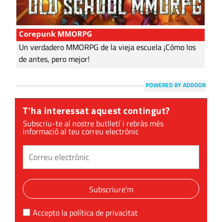
Corepunk MMORPG
Un verdadero MMORPG de la vieja escuela ¡Cómo los
de antes, pero mejor!
POWERED BY ADDOOR
T'ha interessat aquest contingut?
Subscriu-te al nostre butlletí i rebràs més
informació al teu correu electrònic
Subscriure'm
Accepto la
política de privacitat