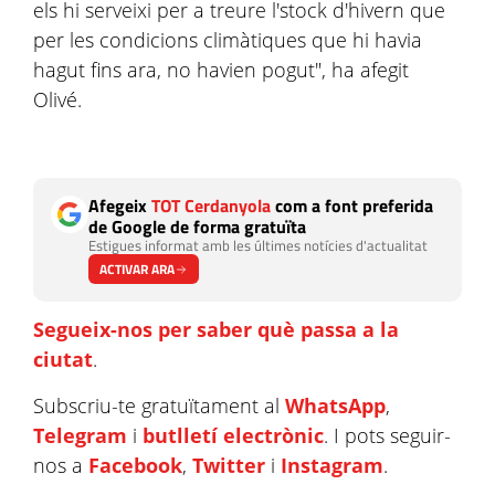
els hi serveixi per a treure l'stock d'hivern que
per les condicions climàtiques que hi havia
hagut fins ara, no havien pogut", ha afegit
Olivé.
Afegeix
TOT Cerdanyola
com a font preferida
de Google de forma gratuïta
Estigues informat amb les últimes notícies d'actualitat
ACTIVAR ARA
Segueix-nos per saber què passa a la
ciutat
.
Subscriu-te gratuïtament al
WhatsApp
,
Telegram
i
butlletí electrònic
. I pots seguir-
nos a
Facebook
,
Twitter
i
Instagram
.