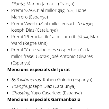
Filante
, Marion Jamault (França)
Premi “GAGCI” al millor gag:
S.S.
, Lionel
Marrero (Espanya)
Premi “Avestruz” al millor ensurt:
Triangle
,
Joseph Diaz (Catalunya)
Premi “Pterodáctilo” al millor crit:
Skulk
, Max
Ward (Regne Unit)
Premi “Ya se sabe o es sospechoso” a la
millor frase:
Ostras
, José Antonio Olivares
(Espanya)
Mencions especials del jurat
893 kilómetros
, Rubén Guindo (Espanya)
Triangle
, Joseph Diaz (Catalunya)
Ghosting
, Yago Casariego (Espanya)
Mencions especials Garmanbozia