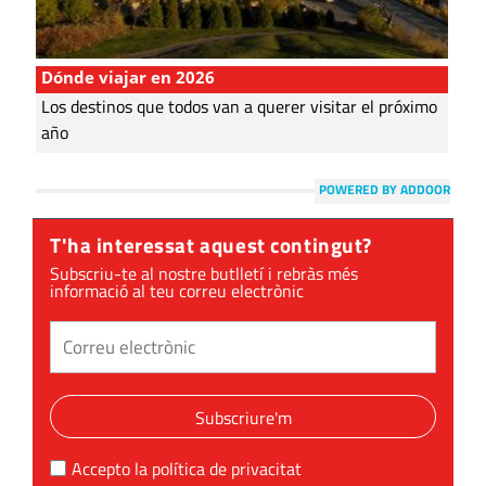
Dónde viajar en 2026
Los destinos que todos van a querer visitar el próximo
año
POWERED BY ADDOOR
T'ha interessat aquest contingut?
Subscriu-te al nostre butlletí i rebràs més
informació al teu correu electrònic
Subscriure'm
Accepto la
política de privacitat