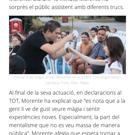
sorprès el públic assistent amb diferents trucs.
Actuació de màgia d'Ivan Morente on el públic s'ha pogut sentir
partícep. Foto: Marc Mata
Al final de la seva actuació, en declaracions al
TOT, Morente ha explicat que "es nota que a la
gent li ve de gust veure màgia i sentir
experiències noves. Especialment, la part del
mentalisme que no es veu massa de manera
pública". Morente afegia que espera tornar a