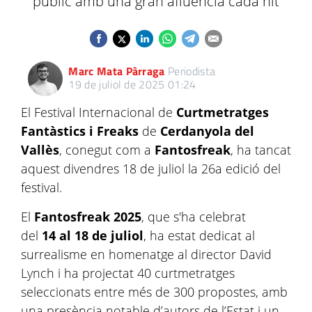
públic amb una gran afluència cada nit
Marc Mata Pàrraga
Periodista
19 de juliol de 2025 01:24
El Festival Internacional de
Curtmetratges
Fantàstics i Freaks
de
Cerdanyola del
Vallès
, conegut com a
Fantosfreak
, ha tancat
aquest divendres 18 de juliol la 26a edició del
festival.
El
Fantosfreak 2025
, que s'ha celebrat
del
14 al 18 de juliol
, ha estat dedicat al
surrealisme en homenatge al director David
Lynch i ha projectat 40 curtmetratges
seleccionats entre més de 300 propostes, amb
una presència notable d’autors de l’Estat i un