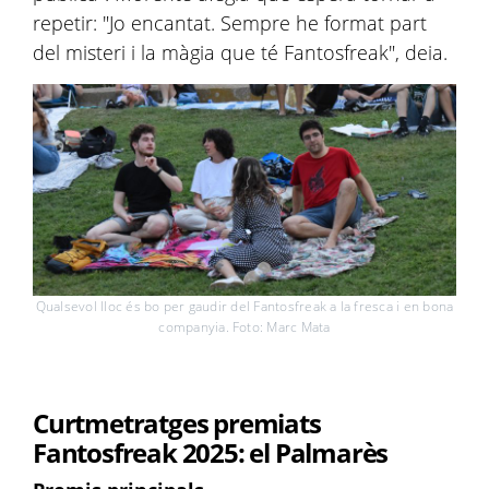
repetir: "Jo encantat. Sempre he format part
del misteri i la màgia que té Fantosfreak", deia.
Qualsevol lloc és bo per gaudir del Fantosfreak a la fresca i en bona
companyia. Foto: Marc Mata
Curtmetratges premiats
Fantosfreak 2025: el Palmarès