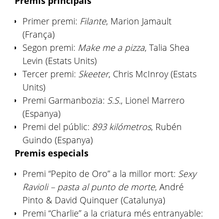
Premis principals
Primer premi:
Filante
, Marion Jamault
(França)
Segon premi:
Make me a pizza
, Talia Shea
Levin (Estats Units)
Tercer premi:
Skeeter
, Chris McInroy (Estats
Units)
Premi Garmanbozia:
S.S.
, Lionel Marrero
(Espanya)
Premi del públic:
893 kilómetros
, Rubén
Guindo (Espanya)
Premis especials
Premi “Pepito de Oro” a la millor mort:
Sexy
Ravioli – pasta al punto de morte
, André
Pinto & David Quinquer (Catalunya)
Premi “Charlie” a la criatura més entranyable: