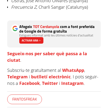
Ostras
, José Antonio Olivares (Espanya)
Frecuencia Z
, Charli Sangar (Catalunya)
Afegeix
TOT Cerdanyola
com a font preferida
de Google de forma gratuïta
Estigues informat amb les últimes notícies d'actualitat
ACTIVAR ARA
Segueix-nos per saber què passa a la
ciutat
.
Subscriu-te gratuïtament al
WhatsApp
,
Telegram
i
butlletí electrònic
. I pots seguir-
nos a
Facebook
,
Twitter
i
Instagram
.
FANTOSFREAK