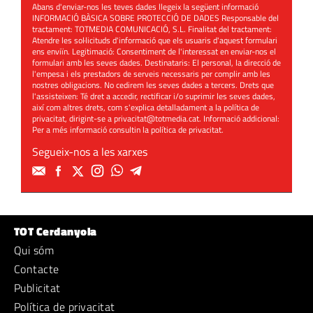
Abans d'enviar-nos les teves dades llegeix la següent informació
INFORMACIÓ BÀSICA SOBRE PROTECCIÓ DE DADES Responsable del
tractament: TOTMEDIA COMUNICACIÓ, S.L. Finalitat del tractament:
Atendre les sol·licituds d'informació que els usuaris d'aquest formulari
ens enviïn. Legitimació: Consentiment de l'interessat en enviar-nos el
formulari amb les seves dades. Destinataris: El personal, la direcció de
l'empesa i els prestadors de serveis necessaris per complir amb les
nostres obligacions. No cedirem les seves dades a tercers. Drets que
l'assisteixen: Té dret a accedir, rectificar i/o suprimir les seves dades,
així com altres drets, com s'explica detalladament a la política de
privacitat, dirigint-se a
privacitat@totmedia.cat
. Informació addicional:
Per a més informació consultin la
política de privacitat
.
Segueix-nos a les xarxes
TOT Cerdanyola
Qui sóm
Contacte
Publicitat
Política de privacitat