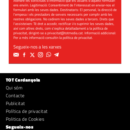
Atendre les sol·licituds d'informació que els usuaris d'aquest formulari
ens enviïn. Legitimació: Consentiment de l'interessat en enviar-nos el
formulari amb les seves dades. Destinataris: El personal, la direcció de
l'empesa i els prestadors de serveis necessaris per complir amb les
nostres obligacions. No cedirem les seves dades a tercers. Drets que
l'assisteixen: Té dret a accedir, rectificar i/o suprimir les seves dades,
així com altres drets, com s'explica detalladament a la política de
privacitat, dirigint-se a
privacitat@totmedia.cat
. Informació addicional:
Per a més informació consultin la
política de privacitat
.
Segueix-nos a les xarxes
TOT Cerdanyola
Qui sóm
Contacte
Publicitat
Política de privacitat
Politica de Cookies
Segueix-nos