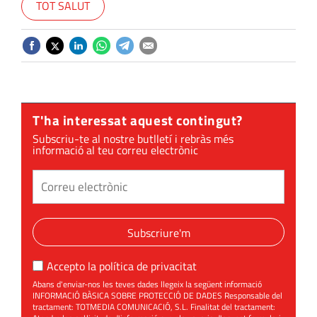
TOT SALUT
T'ha interessat aquest contingut?
Subscriu-te al nostre butlletí i rebràs més
informació al teu correu electrònic
Subscriure'm
Accepto la
política de privacitat
Abans d'enviar-nos les teves dades llegeix la següent informació
INFORMACIÓ BÀSICA SOBRE PROTECCIÓ DE DADES Responsable del
tractament: TOTMEDIA COMUNICACIÓ, S.L. Finalitat del tractament: