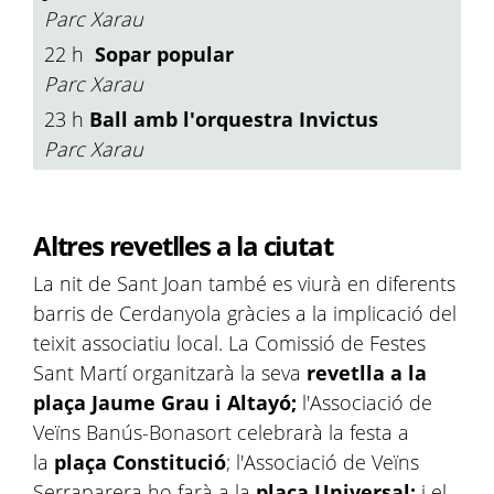
Parc Xarau
22 h
Sopar popular
Parc Xarau
23 h
Ball amb l'orquestra Invictus
Parc Xarau
Altres revetlles a la ciutat
La nit de Sant Joan també es viurà en diferents
barris de Cerdanyola gràcies a la implicació del
teixit associatiu local. La Comissió de Festes
Sant Martí organitzarà la seva
revetlla a la
plaça Jaume Grau i Altayó;
l'Associació de
Veïns Banús-Bonasort celebrarà la festa a
la
plaça Constitució
; l'Associació de Veïns
Serraparera ho farà a la
plaça Universal;
i el