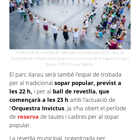
Instants de la revetlla de Sant Joan a Cerdanyola 2025, des de
l'arribada de la flama del Canigó fins a l'encesa de la foguera al parc
Xarau. FOTO: Arnau Padilla.
El parc Xarau serà també l'espai de trobada
per al tradicional
sopar popular, previst a
les 22 h,
i per al
ball de revetlla, que
començarà a les 23 h
amb l'actuació de
l'
Orquestra Invictus
. Ja s'ha obert el període
de
reserva
de taules i cadires per al sopar
popular.
La revetlla municipal, organitzada per