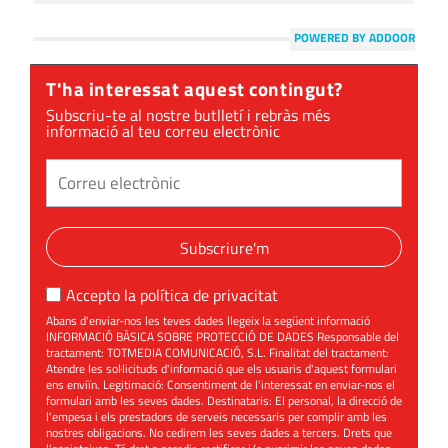
POWERED BY ADDOOR
T'ha interessat aquest contingut?
Subscriu-te al nostre butlletí i rebràs més
informació al teu correu electrònic
Subscriure'm
Accepto la
política de privacitat
Abans d'enviar-nos les teves dades llegeix la següent informació
INFORMACIÓ BÀSICA SOBRE PROTECCIÓ DE DADES Responsable del
tractament: TOTMEDIA COMUNICACIÓ, S.L. Finalitat del tractament:
Atendre les sol·licituds d'informació que els usuaris d'aquest formulari
ens enviïn. Legitimació: Consentiment de l'interessat en enviar-nos el
formulari amb les seves dades. Destinataris: El personal, la direcció de
l'empesa i els prestadors de serveis necessaris per complir amb les
nostres obligacions. No cedirem les seves dades a tercers. Drets que