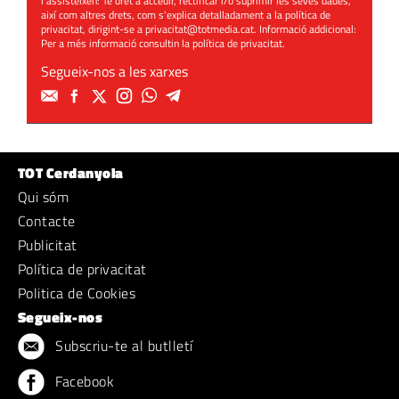
l'assisteixen: Té dret a accedir, rectificar i/o suprimir les seves dades,
així com altres drets, com s'explica detalladament a la política de
privacitat, dirigint-se a
privacitat@totmedia.cat
. Informació addicional:
Per a més informació consultin la
política de privacitat
.
Segueix-nos a les xarxes
TOT Cerdanyola
Qui sóm
Contacte
Publicitat
Política de privacitat
Politica de Cookies
Segueix-nos
Subscriu-te al butlletí
Facebook