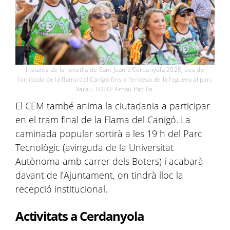
Instants de la revetlla de Sant Joan a Cerdanyola 2025, des de
l'arribada de la flama del Canigó fins a l'encesa de la foguera al parc
Xarau. FOTO: Arnau Padilla.
El CEM també anima la ciutadania a participar
en el tram final de la Flama del Canigó. La
caminada popular sortirà a les 19 h del Parc
Tecnològic (avinguda de la Universitat
Autònoma amb carrer dels Boters) i acabarà
davant de l’Ajuntament, on tindrà lloc la
recepció institucional.
Activitats a Cerdanyola