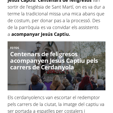
Jesús Captiu
.
Centenars de feligresos
van
sortir de l'església de Sant Martí, on es va dur a
terme la tradicional missa una mica abans que
de costum, per donar pas a la processó. Des
de la parròquia es va convidar els assistents
a
acompanyar Jesús Captiu.
FOTOS
Centenars de feligresos
acompanyen Jesús Captiu pels
carrers de Cerdanyola
Els cerdanyolencs van escortar el redemptor
pels carrers de la ciutat, la imatge del captiu va
ser portada a espatlles per costalers i