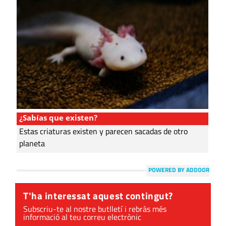
¿Sabías que existen?
Estas criaturas existen y parecen sacadas de otro
planeta
POWERED BY ADDOOR
T'ha interessat aquest contingut?
Subscriu-te al nostre butlletí i rebràs més
informació al teu correu electrònic