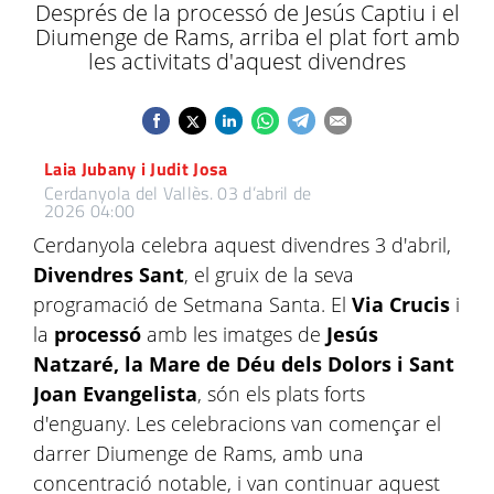
Després de la processó de Jesús Captiu i el
Diumenge de Rams, arriba el plat fort amb
les activitats d'aquest divendres
Laia Jubany i Judit Josa
Cerdanyola del Vallès.
03 d’abril de
2026 04:00
Cerdanyola celebra aquest divendres 3 d'abril,
Divendres Sant
, el gruix de la seva
programació de Setmana Santa. El
Via Crucis
i
la
processó
amb les imatges de
Jesús
Natzaré, la Mare de Déu dels Dolors i Sant
Joan Evangelista
, són els plats forts
d'enguany. Les celebracions van començar el
darrer Diumenge de Rams, amb una
concentració notable, i van continuar aquest