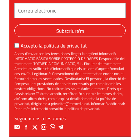
Subscriure'm
Accepto la
política de privacitat
Abans d'enviar-nos les teves dades llegeix la següent informació
INFORMACIÓ BÀSICA SOBRE PROTECCIÓ DE DADES Responsable del
tractament: TOTMEDIA COMUNICACIÓ, S.L. Finalitat del tractament:
Atendre les sol·licituds d'informació que els usuaris d'aquest formulari
ens enviïn. Legitimació: Consentiment de l'interessat en enviar-nos el
formulari amb les seves dades. Destinataris: El personal, la direcció de
l'empesa i els prestadors de serveis necessaris per complir amb les
nostres obligacions. No cedirem les seves dades a tercers. Drets que
l'assisteixen: Té dret a accedir, rectificar i/o suprimir les seves dades,
així com altres drets, com s'explica detalladament a la política de
privacitat, dirigint-se a
privacitat@totmedia.cat
. Informació addicional:
Per a més informació consultin la
política de privacitat
.
Segueix-nos a les xarxes