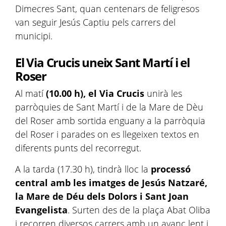
Dimecres Sant, quan centenars de feligresos
van seguir Jesús Captiu pels carrers del
municipi.
El Via Crucis uneix Sant Martí i el
Roser
Al matí
(10.00 h), el Via Crucis
unirà les
parròquies de Sant Martí i de la Mare de Dèu
del Roser amb sortida enguany a la parròquia
del Roser i parades on es llegeixen textos en
diferents punts del recorregut.
A la tarda (17.30 h), tindrà lloc la
processó
central amb les imatges de Jesús Natzaré,
la Mare de Déu dels Dolors i Sant Joan
Evangelista
. Surten des de la plaça Abat Oliba
i recorren diversos carrers amb un avanç lent i