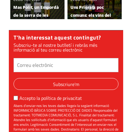
Mas Pòlit, un Empordà
Uns Priorats poc
de la serra de les
comuns: els vins del
Alberes
Celler Pasanau
T'ha interessat aquest contingut?
Subscriu-te al nostre butlletí i rebràs més
informació al teu correu electrònic
Subscriure'm
Accepto la
política de privacitat
Abans d'enviar-nos les teves dades llegeix la següent informació
INFORMACIÓ BÀSICA SOBRE PROTECCIÓ DE DADES Responsable del
tractament: TOTMEDIA COMUNICACIÓ, S.L. Finalitat del tractament:
Atendre les sol·licituds d'informació que els usuaris d'aquest formulari
ens enviïn. Legitimació: Consentiment de l'interessat en enviar-nos el
formulari amb les seves dades. Destinataris: El personal, la direcció de