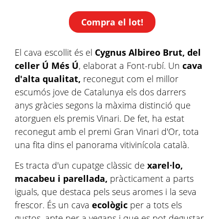
Compra el lot!
El cava escollit és el
Cygnus Albireo Brut, del
celler Ú Més Ú
, elaborat a Font-rubí. Un
cava
d'alta qualitat,
reconegut com el millor
escumós jove de Catalunya els dos darrers
anys gràcies segons la màxima distinció que
atorguen els premis Vinari. De fet, ha estat
reconegut amb el premi Gran Vinari d'Or, tota
una fita dins el panorama vitivinícola català.
Es tracta d'un cupatge clàssic de
xarel·lo,
macabeu i parellada,
pràcticament a parts
iguals, que destaca pels seus aromes i la seva
frescor. És un cava
ecològic
per a tots els
gustos, apte per a vegans i que es pot degustar