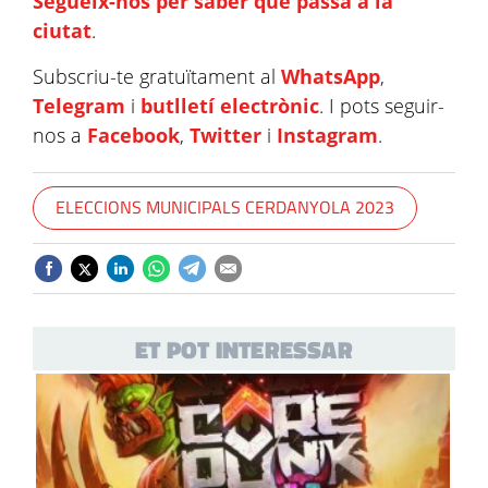
Segueix-nos per saber què passa a la
ciutat
.
Subscriu-te gratuïtament al
WhatsApp
,
Telegram
i
butlletí electrònic
. I pots seguir-
nos a
Facebook
,
Twitter
i
Instagram
.
ELECCIONS MUNICIPALS CERDANYOLA 2023
ET POT INTERESSAR