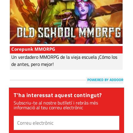
Corepunk MMORPG
Un verdadero MMORPG de la vieja escuela ¡Cómo los
de antes, pero mejor!
POWERED BY ADDOOR
T'ha interessat aquest contingut?
Subscriu-te al nostre butlletí i rebràs més
informació al teu correu electrònic