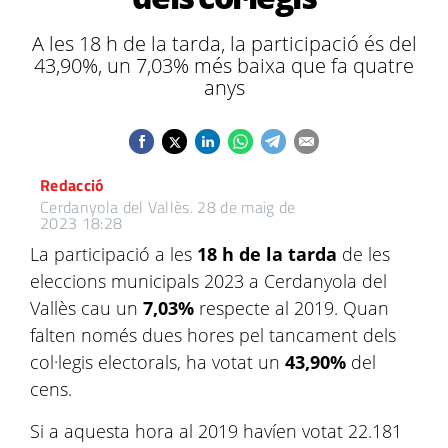
A les 18 h de la tarda, la participació és del
43,90%, un 7,03% més baixa que fa quatre
anys
Redacció
Cerdanyola del Vallès.
28 de maig de
2023 18:28
La participació a les
18 h de la tarda
de les
eleccions municipals 2023 a Cerdanyola del
Vallès cau un
7,03%
respecte al 2019. Quan
falten només dues hores pel tancament dels
col·legis electorals, ha votat un
43,90%
del
cens.
Si a aquesta hora al 2019 havíen votat 22.181