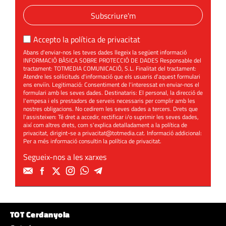
Subscriure'm
Accepto la
política de privacitat
Abans d'enviar-nos les teves dades llegeix la següent informació
INFORMACIÓ BÀSICA SOBRE PROTECCIÓ DE DADES Responsable del
tractament: TOTMEDIA COMUNICACIÓ, S.L. Finalitat del tractament:
Atendre les sol·licituds d'informació que els usuaris d'aquest formulari
ens enviïn. Legitimació: Consentiment de l'interessat en enviar-nos el
formulari amb les seves dades. Destinataris: El personal, la direcció de
l'empesa i els prestadors de serveis necessaris per complir amb les
nostres obligacions. No cedirem les seves dades a tercers. Drets que
l'assisteixen: Té dret a accedir, rectificar i/o suprimir les seves dades,
així com altres drets, com s'explica detalladament a la política de
privacitat, dirigint-se a
privacitat@totmedia.cat
. Informació addicional:
Per a més informació consultin la
política de privacitat
.
Segueix-nos a les xarxes
TOT Cerdanyola