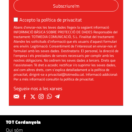
Subscriure'm
Accepto la
política de privacitat
Abans d'enviar-nos les teves dades llegeix la següent informació
INFORMACIÓ BÀSICA SOBRE PROTECCIÓ DE DADES Responsable del
tractament: TOTMEDIA COMUNICACIÓ, S.L. Finalitat del tractament:
Atendre les sol·licituds d'informació que els usuaris d'aquest formulari
ens enviïn. Legitimació: Consentiment de l'interessat en enviar-nos el
formulari amb les seves dades. Destinataris: El personal, la direcció de
l'empesa i els prestadors de serveis necessaris per complir amb les
nostres obligacions. No cedirem les seves dades a tercers. Drets que
l'assisteixen: Té dret a accedir, rectificar i/o suprimir les seves dades,
així com altres drets, com s'explica detalladament a la política de
privacitat, dirigint-se a
privacitat@totmedia.cat
. Informació addicional:
Per a més informació consultin la
política de privacitat
.
Segueix-nos a les xarxes
TOT Cerdanyola
Qui sóm