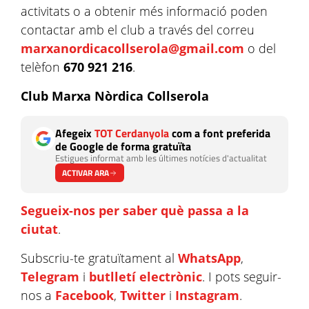
activitats o a obtenir més informació poden
contactar amb el club a través del correu
marxanordicacollserola@gmail.com
o del
telèfon
670 921 216
.
Club Marxa Nòrdica Collserola
Afegeix
TOT Cerdanyola
com a font preferida
de Google de forma gratuïta
Estigues informat amb les últimes notícies d'actualitat
ACTIVAR ARA
Segueix-nos per saber què passa a la
ciutat
.
Subscriu-te gratuïtament al
WhatsApp
,
Telegram
i
butlletí electrònic
. I pots seguir-
nos a
Facebook
,
Twitter
i
Instagram
.