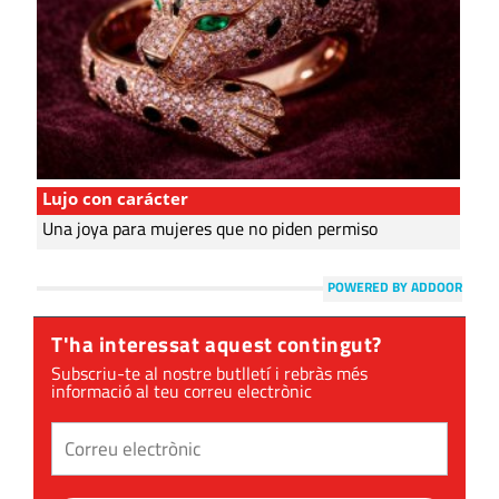
Lujo con carácter
Una joya para mujeres que no piden permiso
POWERED BY ADDOOR
T'ha interessat aquest contingut?
Subscriu-te al nostre butlletí i rebràs més
informació al teu correu electrònic