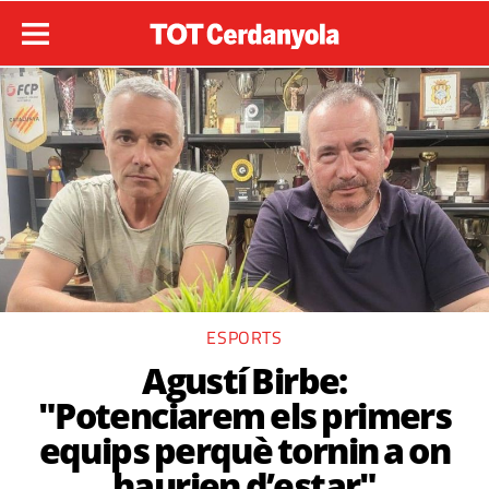
ESPORTS
Agustí Birbe:
"Potenciarem els primers
equips perquè tornin a on
haurien d’estar"