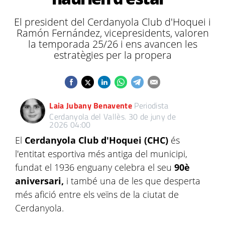
El president del Cerdanyola Club d'Hoquei i
Ramón Fernández, vicepresidents, valoren
la temporada 25/26 i ens avancen les
estratègies per la propera
Laia Jubany Benavente
Periodista
Cerdanyola del Vallès.
30 de juny de
2026 04:00
El
Cerdanyola Club d'Hoquei (CHC)
és
l'entitat esportiva més antiga del municipi,
fundat el 1936 enguany celebra el seu
90è
aniversari,
i també una de les que desperta
més afició entre els veïns de la ciutat de
Cerdanyola.