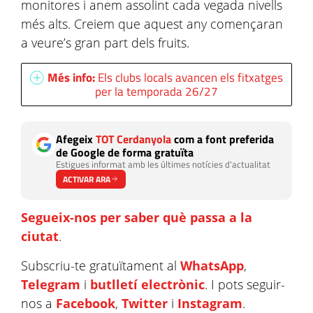
monitores i anem assolint cada vegada nivells
més alts. Creiem que aquest any començaran
a veure’s gran part dels fruits.
Més info:
Els clubs locals avancen els fitxatges
per la temporada 26/27
Afegeix
TOT Cerdanyola
com a font preferida
de Google de forma gratuïta
Estigues informat amb les últimes notícies d'actualitat
ACTIVAR ARA
Segueix-nos per saber què passa a la
ciutat
.
Subscriu-te gratuïtament al
WhatsApp
,
Telegram
i
butlletí electrònic
. I pots seguir-
nos a
Facebook
,
Twitter
i
Instagram
.