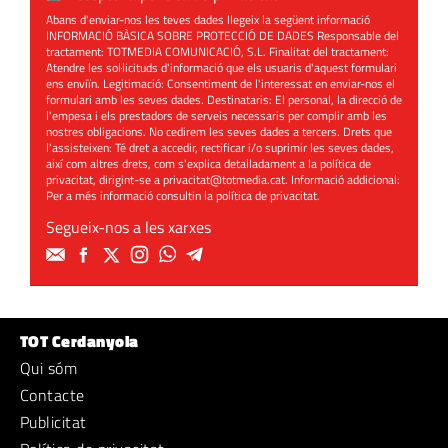
Abans d'enviar-nos les teves dades llegeix la següent informació
INFORMACIÓ BÀSICA SOBRE PROTECCIÓ DE DADES Responsable del
tractament: TOTMEDIA COMUNICACIÓ, S.L. Finalitat del tractament:
Atendre les sol·licituds d'informació que els usuaris d'aquest formulari
ens enviïn. Legitimació: Consentiment de l'interessat en enviar-nos el
formulari amb les seves dades. Destinataris: El personal, la direcció de
l'empesa i els prestadors de serveis necessaris per complir amb les
nostres obligacions. No cedirem les seves dades a tercers. Drets que
l'assisteixen: Té dret a accedir, rectificar i/o suprimir les seves dades,
així com altres drets, com s'explica detalladament a la política de
privacitat, dirigint-se a
privacitat@totmedia.cat
. Informació addicional:
Per a més informació consultin la
política de privacitat
.
Segueix-nos a les xarxes
TOT Cerdanyola
Qui sóm
Contacte
Publicitat