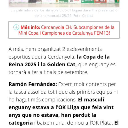
Els patinadors del Cerdanyola Club d'Hoquei durant la presentació
de la temporada 25/26. Foto: Cedida
Més info:
Cerdanyola CH: Subcampiones de la
Mini Copa i Campiones de Catalunya FEM13!
A més, hem organitzat 2 esdeveniments
esportius aquí a Cerdanyola,
la Copa de la
Reina 2025 i la Golden Cat,
que enguany es
tornarà a fer a finals de setembre.
Ramón Fernández:
Estem molt contents per
la tasca assolida tot i que als primers equips hi
ha hagut més complicacions.
El masculí
enguany estava a l’OK Lliga que feia vint
anys que no estava, han perdut la
categoria
i baixem una, de nou a l'OK Plata.
El