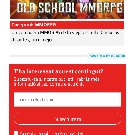
Corepunk MMORPG
Un verdadero MMORPG de la vieja escuela ¡Cómo los
de antes, pero mejor!
POWERED BY ADDOOR
T'ha interessat aquest contingut?
Subscriu-te al nostre butlletí i rebràs més
informació al teu correu electrònic
Subscriure'm
Accepto la
política de privacitat