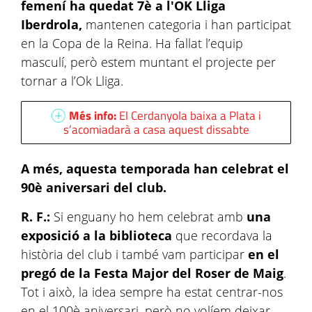
femení ha quedat 7è a l'OK Lliga
Iberdrola,
mantenen categoria i han participat
en la Copa de la Reina. Ha fallat l’equip
masculí, però estem muntant el projecte per
tornar a l’Ok Lliga.
Més info:
El Cerdanyola baixa a Plata i
s’acomiadarà a casa aquest dissabte
A més, aquesta temporada han celebrat el
90è aniversari del club.
R. F.:
Si enguany ho hem celebrat amb
una
exposició a la biblioteca
que recordava la
història del club i també vam participar
en el
pregó de la Festa Major del Roser de Maig
.
Tot i això, la idea sempre ha estat centrar-nos
en el 100è aniversari, però no volíem deixar