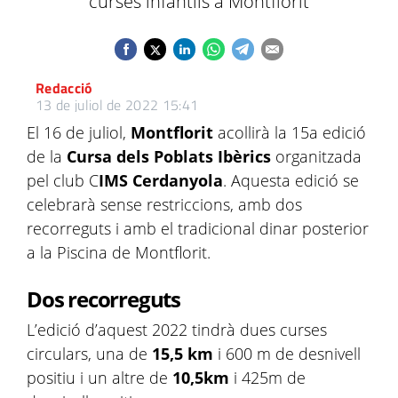
curses infantils a Montflorit
Redacció
13 de juliol de 2022 15:41
El 16 de juliol,
Montflorit
acollirà la 15a edició
de la
Cursa dels Poblats Ibèrics
organitzada
pel club C
IMS Cerdanyola
. Aquesta edició se
celebrarà sense restriccions, amb dos
recorreguts i amb el tradicional dinar posterior
a la Piscina de Montflorit.
Dos recorreguts
L’edició d’aquest 2022 tindrà dues curses
circulars, una de
15,5 km
i 600 m de desnivell
positiu i un altre de
10,5km
i 425m de