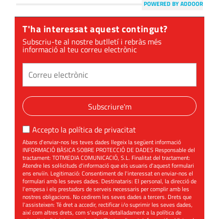
POWERED BY ADDOOR
T'ha interessat aquest contingut?
Subscriu-te al nostre butlletí i rebràs més
informació al teu correu electrònic
Subscriure'm
Accepto la
política de privacitat
Abans d'enviar-nos les teves dades llegeix la següent informació
INFORMACIÓ BÀSICA SOBRE PROTECCIÓ DE DADES Responsable del
tractament: TOTMEDIA COMUNICACIÓ, S.L. Finalitat del tractament:
Atendre les sol·licituds d'informació que els usuaris d'aquest formulari
ens enviïn. Legitimació: Consentiment de l'interessat en enviar-nos el
formulari amb les seves dades. Destinataris: El personal, la direcció de
l'empesa i els prestadors de serveis necessaris per complir amb les
nostres obligacions. No cedirem les seves dades a tercers. Drets que
l'assisteixen: Té dret a accedir, rectificar i/o suprimir les seves dades,
així com altres drets, com s'explica detalladament a la política de