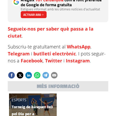
de Google de forma gratuïta
Estigues informat amb les últimes notícies d'actualitat
ACTIVAR ARA
Segueix-nos per saber què passa a la
ciutat
.
Subscriu-te gratuïtament al
WhatsApp
,
Telegram
i
butlletí electrònic
. I pots seguir-
nos a
Facebook
,
Twitter
i
Instagram
.
MÉS INFORMACIÓ
ESPORTS
Torneig de bàsquet 3x3
pel Dia per a