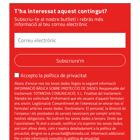
T'ha interessat aquest contingut?
Subscriu-te al nostre butlletí i rebràs més
informació al teu correu electrònic
Subscriure'm
Accepto la
política de privacitat
Abans d'enviar-nos les teves dades llegeix la següent informació
INFORMACIÓ BÀSICA SOBRE PROTECCIÓ DE DADES Responsable del
tractament: TOTMEDIA COMUNICACIÓ, S.L. Finalitat del tractament:
Atendre les sol·licituds d'informació que els usuaris d'aquest formulari
ens enviïn. Legitimació: Consentiment de l'interessat en enviar-nos el
formulari amb les seves dades. Destinataris: El personal, la direcció de
l'empesa i els prestadors de serveis necessaris per complir amb les
nostres obligacions. No cedirem les seves dades a tercers. Drets que
l'assisteixen: Té dret a accedir, rectificar i/o suprimir les seves dades,
així com altres drets, com s'explica detalladament a la política de
privacitat, dirigint-se a
privacitat@totmedia.cat
. Informació addicional:
Per a més informació consultin la
política de privacitat
.