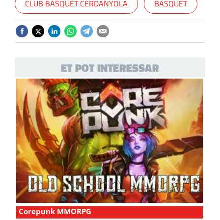
CLUB BÀSQUET CERDANYOLA
BÀSQUET
ET POT INTERESSAR
Corepunk MMORPG