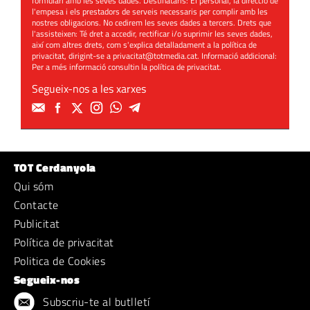
formulari amb les seves dades. Destinataris: El personal, la direcció de
l'empesa i els prestadors de serveis necessaris per complir amb les
nostres obligacions. No cedirem les seves dades a tercers. Drets que
l'assisteixen: Té dret a accedir, rectificar i/o suprimir les seves dades,
així com altres drets, com s'explica detalladament a la política de
privacitat, dirigint-se a
privacitat@totmedia.cat
. Informació addicional:
Per a més informació consultin la
política de privacitat
.
Segueix-nos a les xarxes
TOT Cerdanyola
Qui sóm
Contacte
Publicitat
Política de privacitat
Politica de Cookies
Segueix-nos
Subscriu-te al butlletí