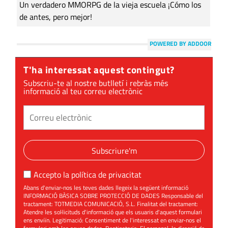
Un verdadero MMORPG de la vieja escuela ¡Cómo los
de antes, pero mejor!
POWERED BY ADDOOR
T'ha interessat aquest contingut?
Subscriu-te al nostre butlletí i rebràs més
informació al teu correu electrònic
Subscriure'm
Accepto la
política de privacitat
Abans d'enviar-nos les teves dades llegeix la següent informació
INFORMACIÓ BÀSICA SOBRE PROTECCIÓ DE DADES Responsable del
tractament: TOTMEDIA COMUNICACIÓ, S.L. Finalitat del tractament:
Atendre les sol·licituds d'informació que els usuaris d'aquest formulari
ens enviïn. Legitimació: Consentiment de l'interessat en enviar-nos el