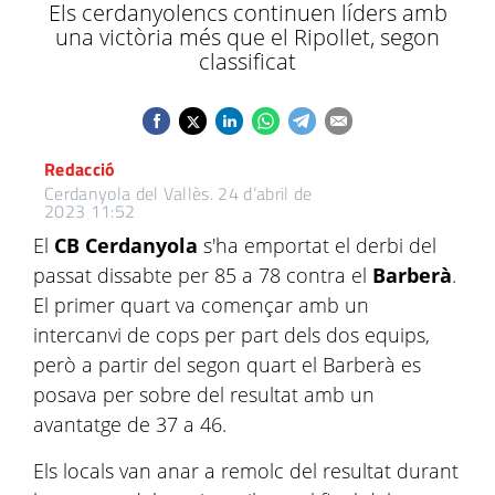
Els cerdanyolencs continuen líders amb
una victòria més que el Ripollet, segon
classificat
Redacció
Cerdanyola del Vallès.
24 d’abril de
2023 11:52
El
CB Cerdanyola
s'ha emportat el derbi del
passat dissabte per 85 a 78 contra el
Barberà
.
El primer quart va començar amb un
intercanvi de cops per part dels dos equips,
però a partir del segon quart el Barberà es
posava per sobre del resultat amb un
avantatge de 37 a 46.
Els locals van anar a remolc del resultat durant