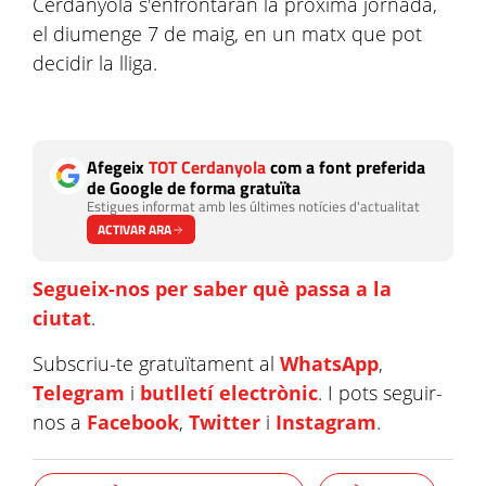
Cerdanyola s'enfrontaran la pròxima jornada,
el diumenge 7 de maig, en un matx que pot
decidir la lliga.
Afegeix
TOT Cerdanyola
com a font preferida
de Google de forma gratuïta
Estigues informat amb les últimes notícies d'actualitat
ACTIVAR ARA
Segueix-nos per saber què passa a la
ciutat
.
Subscriu-te gratuïtament al
WhatsApp
,
Telegram
i
butlletí electrònic
. I pots seguir-
nos a
Facebook
,
Twitter
i
Instagram
.