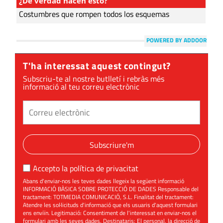
¿De verdad hacen esto?
Costumbres que rompen todos los esquemas
POWERED BY ADDOOR
T'ha interessat aquest contingut?
Subscriu-te al nostre butlletí i rebràs més
informació al teu correu electrònic
Subscriure'm
Accepto la
política de privacitat
Abans d'enviar-nos les teves dades llegeix la següent informació
INFORMACIÓ BÀSICA SOBRE PROTECCIÓ DE DADES Responsable del
tractament: TOTMEDIA COMUNICACIÓ, S.L. Finalitat del tractament:
Atendre les sol·licituds d'informació que els usuaris d'aquest formulari
ens enviïn. Legitimació: Consentiment de l'interessat en enviar-nos el
formulari amb les seves dades. Destinataris: El personal, la direcció de