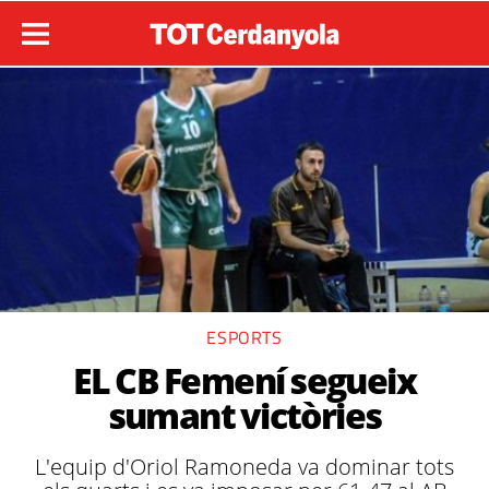
ESPORTS
EL CB Femení segueix
sumant victòries
L'equip d'Oriol Ramoneda va dominar tots