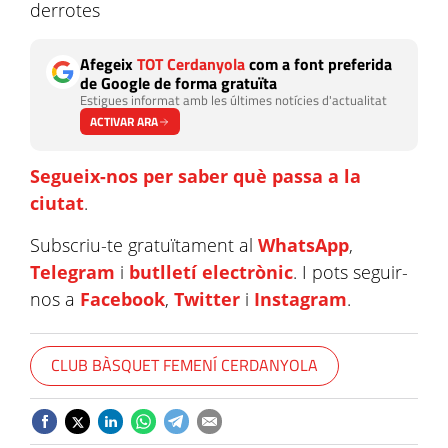
derrotes
Afegeix
TOT Cerdanyola
com a font preferida
de Google de forma gratuïta
Estigues informat amb les últimes notícies d'actualitat
ACTIVAR ARA
Segueix-nos per saber què passa a la
ciutat
.
Subscriu-te gratuïtament al
WhatsApp
,
Telegram
i
butlletí electrònic
. I pots seguir-
nos a
Facebook
,
Twitter
i
Instagram
.
CLUB BÀSQUET FEMENÍ CERDANYOLA