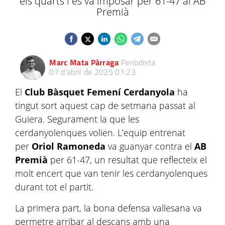
els quarts i es va imposar per 61-47 al AB
Premià
Marc Mata Pàrraga
Periodista
07 d’abril de 2025 01:23
El
Club Bàsquet Femení Cerdanyola
ha
tingut sort aquest cap de setmana passat al
Guiera. Segurament la que les
cerdanyolenques volien. L’equip entrenat
per
Oriol Ramoneda
va guanyar contra el
AB
Premià
per 61-47, un resultat que reflecteix el
molt encert que van tenir les cerdanyolenques
durant tot el partit.
La primera part, la bona defensa vallesana va
permetre arribar al descans amb una