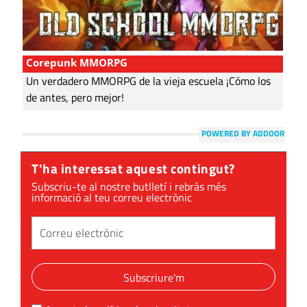
Corepunk MMORPG
Un verdadero MMORPG de la vieja escuela ¡Cómo los
de antes, pero mejor!
POWERED BY ADDOOR
T'ha interessat aquest contingut?
Subscriu-te al nostre butlletí i rebràs més
informació al teu correu electrònic
Subscriure'm