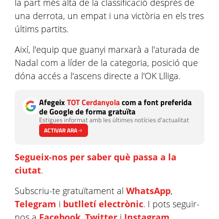
la part més alta de la classificació després de
una derrota, un empat i una victòria en els tres
últims partits.
Així, l'equip que guanyi marxarà a l'aturada de
Nadal com a líder de la categoria, posició que
dóna accés a l'ascens directe a l'OK Llliga.
Afegeix
TOT Cerdanyola
com a font preferida
de Google de forma gratuïta
Estigues informat amb les últimes notícies d'actualitat
ACTIVAR ARA
Segueix-nos per saber què passa a la
ciutat
.
Subscriu-te gratuïtament al
WhatsApp
,
Telegram
i
butlletí electrònic
. I pots seguir-
nos a
Facebook
,
Twitter
i
Instagram
.