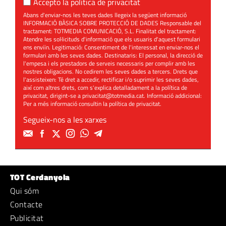
Accepto la
política de privacitat
Abans d'enviar-nos les teves dades llegeix la següent informació
INFORMACIÓ BÀSICA SOBRE PROTECCIÓ DE DADES Responsable del
tractament: TOTMEDIA COMUNICACIÓ, S.L. Finalitat del tractament:
Atendre les sol·licituds d'informació que els usuaris d'aquest formulari
ens enviïn. Legitimació: Consentiment de l'interessat en enviar-nos el
formulari amb les seves dades. Destinataris: El personal, la direcció de
l'empesa i els prestadors de serveis necessaris per complir amb les
nostres obligacions. No cedirem les seves dades a tercers. Drets que
l'assisteixen: Té dret a accedir, rectificar i/o suprimir les seves dades,
així com altres drets, com s'explica detalladament a la política de
privacitat, dirigint-se a
privacitat@totmedia.cat
. Informació addicional:
Per a més informació consultin la
política de privacitat
.
Segueix-nos a les xarxes
TOT Cerdanyola
Qui sóm
Contacte
Publicitat