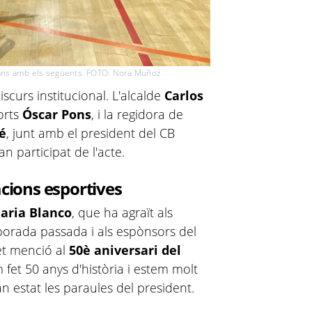
ans amb els següents. FOTO: Nora Muñoz
iscurs institucional. L'alcalde
Carlos
ports
Óscar Pons
, i la regidora de
é
, junt amb el president del CB
n participat de l'acte.
acions esportives
aria Blanco
, que ha agraït als
porada passada i als espònsors del
fet menció al
50è aniversari del
fet 50 anys d'història i estem molt
n estat les paraules del president.