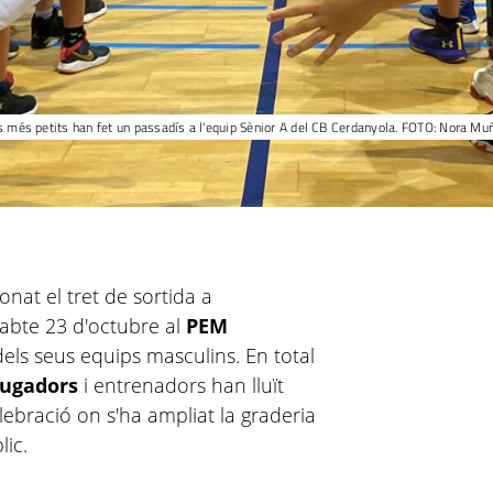
s més petits han fet un passadís a l'equip Sènior A del CB Cerdanyola. FOTO: Nora Mu
nat el tret de sortida a
sabte 23 d'octubre al
PEM
dels seus equips masculins. En total
jugadors
i entrenadors han lluït
lebració on s'ha ampliat la graderia
lic.