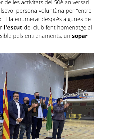
r de les activitats del 50è aniversari
lsevol persona voluntària per "entre
ió". Ha enumerat després algunes de
ar
l'escut
del club fent homenatge al
rsible pels entrenaments, un
sopar