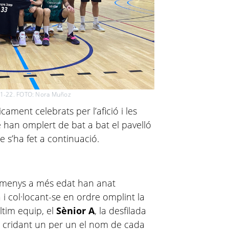
21-22. FOTO: Nora Muñoz
ricament celebrats per l’afició i les
ue han omplert de bat a bat el pavelló
e s’ha fet a continuació.
e menys a més edat han anat
i col·locant-se en ordre omplint la
últim equip, el
Sènior A
, la desfilada
at cridant un per un el nom de cada