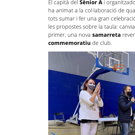
El capità del
Sènior A
i organitzado
ha animat a la col·laboració de qua
tots sumar i fer una gran celebrac
les propostes sobre la taula: canvi
primer, una nova
samarreta
reve
commemoratiu
de club.