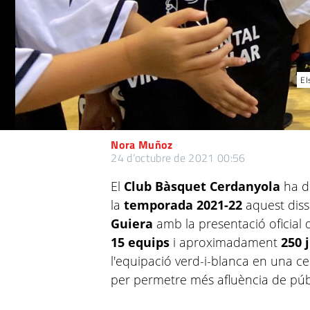
El
Nora Muñoz
24 d’octubre de 2021 00:56
El
Club Bàsquet Cerdanyola
ha do
la
temporada 2021-22
aquest dis
Guiera
amb la presentació oficial 
15 equips
i aproximadament
250 
l'equipació verd-i-blanca en una ce
per permetre més afluència de púb