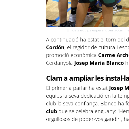
Un dels equips esperant per xocar m
A continuació ha estat el torn del d
Cordón
, el regidor de cultura i es
promoció econòmica
Carme Arch
Cerdanyola
Josep Maria Blanco
ha
Clam a ampliar les instal·l
El primer a parlar ha estat
Josep M
equips la seva dedicació en la tem
club la seva confiança. Blanco ha 
club
que se celebra enguany: "Hem 
orgullosos de poder-vos gaudir", ha