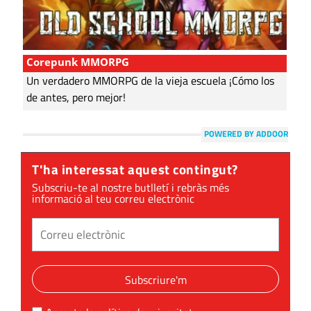
Corepunk MMORPG
Un verdadero MMORPG de la vieja escuela ¡Cómo los
de antes, pero mejor!
POWERED BY ADDOOR
T'ha interessat aquest contingut?
Subscriu-te al nostre butlletí i rebràs més
informació al teu correu electrònic
Subscriure'm