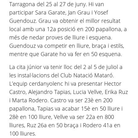
Tarragona del 25 al 27 de juny. Hi van
participar Sara Garate, Jan Grau i Yosef
Guendouz. Grau va obtenir el millor resultat
local amb una 12a posició en 200 papallona, a
més de nedar proves de lliure i esquena.
Guendouz va competir en lliure, braça i estils,
mentre que Garate ho va fer en 50 esquena.
La cita júnior va tenir lloc del 2 al 5 de juliol a
les instal·lacions del Club Natació Mataró.
L’equip cerdanyolenc hi va presentar Hector
Castro, Alejandro Tapias, Lucia Vellve, Erika Ruz
i Marta Rodero. Castro va ser 23è en 200
papallona, Tapias va acabar 15è en 50 lliure i
28è en 100 lliure, Vellve va ser 22a en 800
lliures, Ruz 26a en 50 braça i Rodero 41a en
100 lliures.