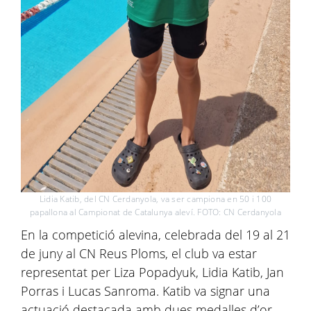
Lidia Katib, del CN Cerdanyola, va ser campiona en 50 i 100
papallona al Campionat de Catalunya aleví. FOTO: CN Cerdanyola
En la competició alevina, celebrada del 19 al 21
de juny al CN Reus Ploms, el club va estar
representat per Liza Popadyuk, Lidia Katib, Jan
Porras i Lucas Sanroma. Katib va signar una
actuació destacada amb dues medalles d’or,