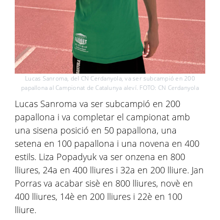
Lucas Sanroma, del CN Cerdanyola, va ser subcampió en 200
papallona al Campionat de Catalunya aleví. FOTO: CN Cerdanyola
Lucas Sanroma va ser subcampió en 200
papallona i va completar el campionat amb
una sisena posició en 50 papallona, una
setena en 100 papallona i una novena en 400
estils. Liza Popadyuk va ser onzena en 800
lliures, 24a en 400 lliures i 32a en 200 lliure. Jan
Porras va acabar sisè en 800 lliures, novè en
400 lliures, 14è en 200 lliures i 22è en 100
lliure.