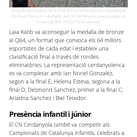
Grup de participants de la Final Territorial benjamina, disputada al
CN Reus Ploms, on Laia Katib, del CN Cerdanyola, va aconseguir el
bronze al Q64. FOTO: CN Cerdanyola
Laia Katib va aconseguir la medalla de bronze
al Q64, un format que convoca els 64 millors
esportistes de cada edat i estableix una
classificació final a través de rondes
eliminatòries. La representació cerdanyolenca
es va completar amb Ian Noriel Gonzalez,
segon a la final E; Helena Esteva, segona a la
final D; Desmond Sanchez, primer a la final C;
Ariadna Sanchez i Biel Teixidor.
Presència infantil i júnior
El CN Cerdanyola també va competir als
Campionats de Catalunya infantils, celebrats a