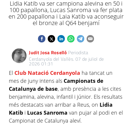
Lidia Katib va ser campiona alevina en 50 i
100 papallona, Lucas Sanroma va fer plata
en 200 papallona i Laia Katib va aconseguir
el bronze al Q64 benjamí
Judit Josa Roselló
Periodista
Cerdanyola del Vallès.
07 de juliol de
2026 01:31
El
Club Natació Cerdanyola
ha tancat un
mes de juny intens als
Campionats de
Catalunya de base
, amb presència a les cites
benjamina, alevina, infantil i júnior. Els resultats
més destacats van arribar a Reus, on
Lidia
Katib
i
Lucas Sanroma
van pujar al podi en el
Campionat de Catalunya aleví.