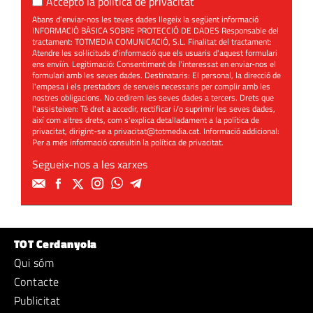
Accepto la
política de privacitat
Abans d'enviar-nos les teves dades llegeix la següent informació
INFORMACIÓ BÀSICA SOBRE PROTECCIÓ DE DADES Responsable del
tractament: TOTMEDIA COMUNICACIÓ, S.L. Finalitat del tractament:
Atendre les sol·licituds d'informació que els usuaris d'aquest formulari
ens enviïn. Legitimació: Consentiment de l'interessat en enviar-nos el
formulari amb les seves dades. Destinataris: El personal, la direcció de
l'empesa i els prestadors de serveis necessaris per complir amb les
nostres obligacions. No cedirem les seves dades a tercers. Drets que
l'assisteixen: Té dret a accedir, rectificar i/o suprimir les seves dades,
així com altres drets, com s'explica detalladament a la política de
privacitat, dirigint-se a
privacitat@totmedia.cat
. Informació addicional:
Per a més informació consultin la
política de privacitat
.
Segueix-nos a les xarxes
TOT Cerdanyola
Qui sóm
Contacte
Publicitat