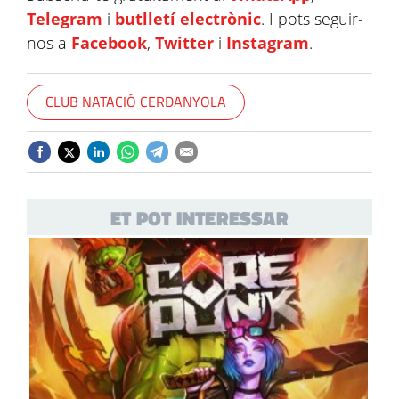
Telegram
i
butlletí electrònic
. I pots seguir-
nos a
Facebook
,
Twitter
i
Instagram
.
CLUB NATACIÓ CERDANYOLA
ET POT INTERESSAR