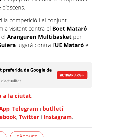
e d’ascens.
i la competició i el conjunt
 a visitant contra el
Boet Mataró
 el
Aranguren Multibasket
per
Guiera
jugarà contra l’
UE Mataró
el
t preferida de Google de
ACTIVAR ARA
 d'actualitat
 a la ciutat
.
App
,
Telegram
i
butlletí
cebook
,
Twitter
i
Instagram
.