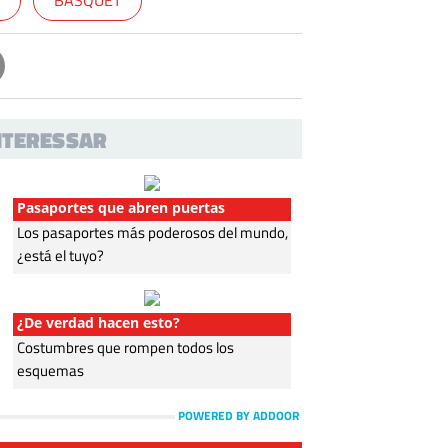
A
BÀSQUET
INTERESSAR
Pasaportes que abren puertas
Los pasaportes más poderosos del mundo,
¿está el tuyo?
¿De verdad hacen esto?
Costumbres que rompen todos los
esquemas
POWERED BY ADDOOR