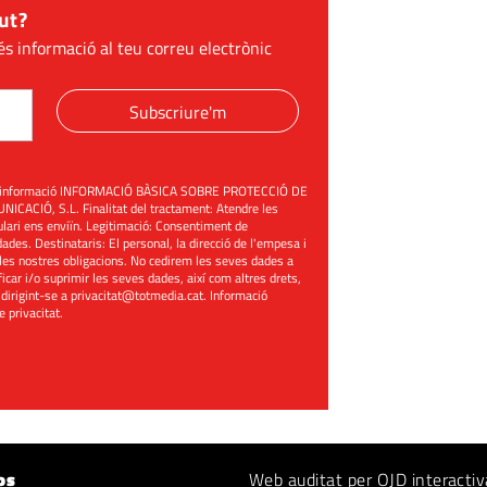
ut?
és informació al teu correu electrònic
Subscriure'm
üent informació INFORMACIÓ BÀSICA SOBRE PROTECCIÓ DE
ACIÓ, S.L. Finalitat del tractament: Atendre les
mulari ens enviïn. Legitimació: Consentiment de
ades. Destinataris: El personal, la direcció de l'empesa i
les nostres obligacions. No cedirem les seves dades a
ificar i/o suprimir les seves dades, així com altres drets,
 dirigint-se a
privacitat@totmedia.cat
. Informació
de privacitat
.
os
Web auditat per OJD interactiv