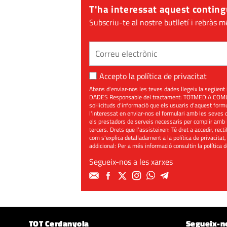
T'ha interessat aquest conting
Subscriu-te al nostre butlletí i rebràs m
Accepto la
política de privacitat
Abans d'enviar-nos les teves dades llegeix la seg
DADES Responsable del tractament: TOTMEDIA COMUNIC
sol·licituds d'informació que els usuaris d'aquest for
l'interessat en enviar-nos el formulari amb les seves d
els prestadors de serveis necessaris per complir amb 
tercers. Drets que l'assisteixen: Té dret a accedir, rect
com s'explica detalladament a la política de privacitat,
addicional: Per a més informació consultin la
política 
Segueix-nos a les xarxes
TOT Cerdanyola
Segueix-n