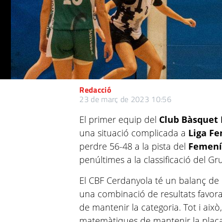
Redacció
23 de març de 2023 10:56
El primer equip del
Club Bàsquet
una situació complicada a
Liga F
perdre 56-48 a la pista del
Femení
penúltimes a la classificació del Gru
El CBF Cerdanyola té un balanç de 6
una combinació de resultats favora
de mantenir la categoria. Tot i ai
matemàtiques de mantenir la plaça