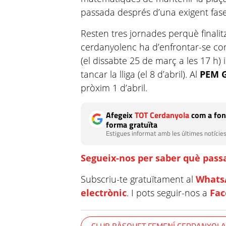
passada després d’una exigent fas
Resten tres jornades perquè finalitz
cerdanyolenc ha d’enfrontar-se com
(el dissabte 25 de març a les 17 h) i
tancar la lliga (el 8 d’abril). Al
PEM 
pròxim 1 d’abril.
Afegeix
TOT Cerdanyola
com a fon
forma gratuïta
Estigues informat amb les últimes notícies
Segueix-nos per saber què passa
Subscriu-te gratuïtament al
Whats
electrònic
. I pots seguir-nos a
Fa