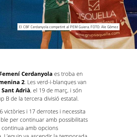
El CBF Cerdanyola competint al PEM Guiera. FOTO: Ale Gómez
 Femení Cerdanyola
es troba en
emenina 2
. Les verd-i-blanques van
 Sant Adrià
, el 19 de març, i són
p B de la tercera divisió estatal.
 victòries i 17 derrotes i necessita
ble per continuar amb possibilitats
xò, continua amb opcions
. L’equip va ascendir la temporada