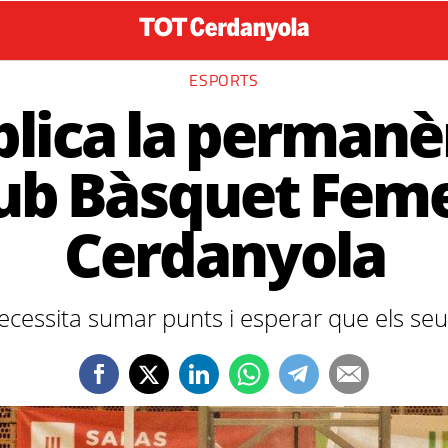
ESPORTS
lica la permanè
ub Bàsquet Fem
Cerdanyola
cessita sumar punts i esperar que els seus r