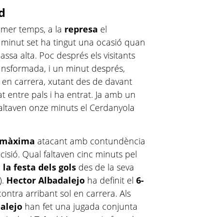
d
rimer temps, a la
represa
el
al minut set ha tingut una ocasió quan
sa alta. Poc després els visitants
ransformada, i un minut després,
 en carrera, xutant des de davant
t entre pals i ha entrat. Ja amb un
faltaven onze minuts el Cerdanyola
ó màxima
atacant amb contundència
isió. Qual faltaven cinc minuts pel
la festa dels gols
des de la seva
).
Hector Albadalejo
ha definit el
6-
ntra arribant sol en carrera. Als
dalejo
han fet una jugada conjunta