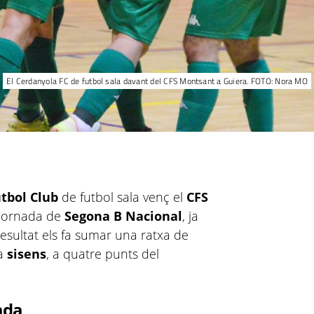
El Cerdanyola FC de futbol sala davant del CFS Montsant a Guiera. FOTO: Nora MO
utbol Club
de futbol sala venç el
CFS
 jornada de
Segona B Nacional
, ja
resultat els fa sumar una ratxa de
ua
sisens
, a quatre punts del
ada