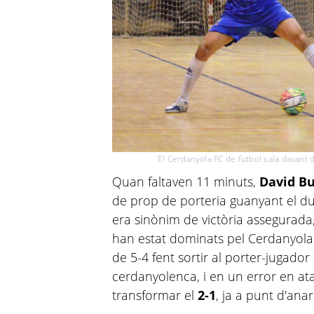
El Cerdanyola FC de futbol sala davant
Quan faltaven 11 minuts,
David B
de prop de porteria guanyant el due
era sinònim de victòria assegurada
han estat dominats pel Cerdanyola.
de 5-4 fent sortir al porter-jugador
cerdanyolenca, i en un error en atac
transformar el
2-1
, ja a punt d'ana