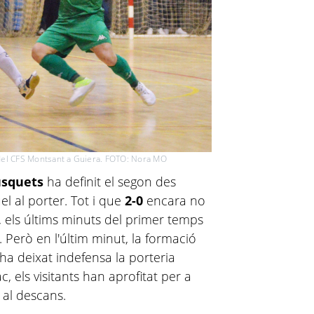
 del CFS Montsant a Guiera. FOTO: Nora MO
usquets
ha definit el segon des
l al porter. Tot i que
2-0
encara no
, els últims minuts del primer temps
 Però en l'últim minut, la formació
 ha deixat indefensa la porteria
, els visitants han aprofitat per a
r al descans.