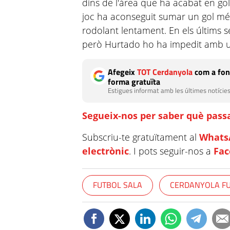
dins de l'àrea que ha acabat en go
joc ha aconseguit sumar un gol mé
rodolant lentament. En els últims s
però Hurtado ho ha impedit amb un
Afegeix
TOT Cerdanyola
com a fon
forma gratuïta
Estigues informat amb les últimes notícies
Segueix-nos per saber què passa
Subscriu-te gratuïtament al
Whats
electrònic
. I pots seguir-nos a
Fa
FUTBOL SALA
CERDANYOLA FU