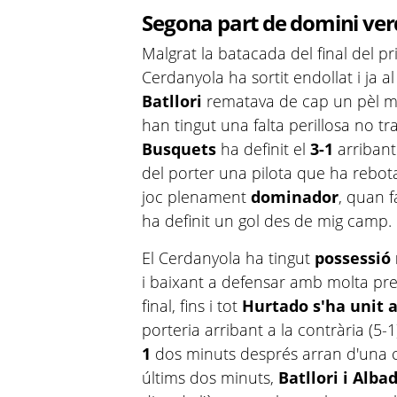
Segona part de domini ver
Malgrat la batacada del final del p
Cerdanyola ha sortit endollat i ja 
Batllori
rematava de cap un pèl mas
han tingut una falta perillosa no t
Busquets
ha definit el
3-1
arribant
del porter una pilota que ha rebota
joc plenament
dominador
, quan 
ha definit un gol des de mig camp.
El Cerdanyola ha tingut
possessi
i baixant a defensar amb molta prec
final, fins i tot
Hurtado s'ha unit a 
porteria arribant a la contrària (5-1
1
dos minuts després arran d'una co
últims dos minuts,
Batllori i Alba