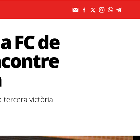
a FC de
ncontre
a
 tercera victòria