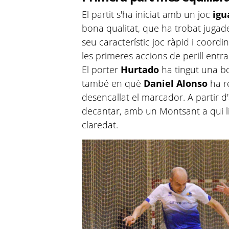
El partit s'ha iniciat amb un joc
igu
bona qualitat, que ha trobat jugade
seu característic joc ràpid i coordin
les primeres accions de perill entr
El porter
Hurtado
ha tingut una b
també en què
Daniel Alonso
ha re
desencallat el marcador. A partir d
decantar, amb un Montsant a qui li
claredat.