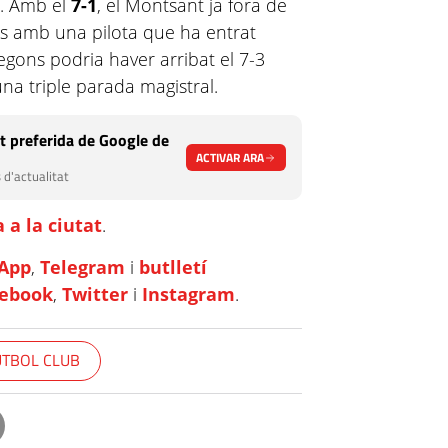
l. Amb el
7-1
, el Montsant ja fora de
s amb una pilota que ha entrat
egons podria haver arribat el 7-3
a triple parada magistral.
t preferida de Google de
ACTIVAR ARA
 d'actualitat
 a la ciutat
.
App
,
Telegram
i
butlletí
cebook
,
Twitter
i
Instagram
.
TBOL CLUB