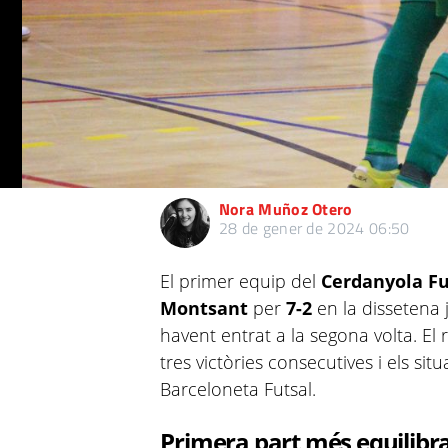
Nora Muñoz Otero
28 de gener de 2024 06:50
El primer equip del
Cerdanyola F
Montsant
per
7-2
en la dissetena
havent entrat a la segona volta. El 
tres victòries consecutives i els sit
Barceloneta Futsal.
Primera part més equilibr