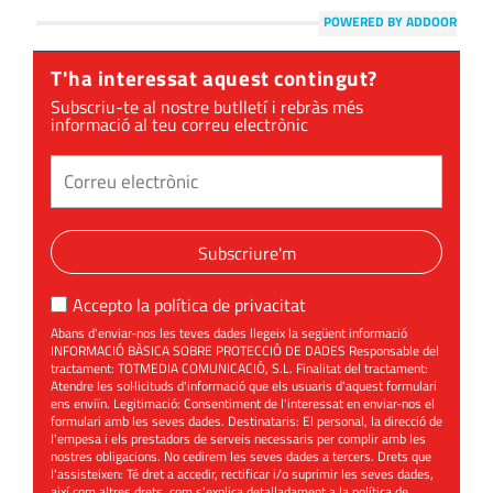
POWERED BY ADDOOR
T'ha interessat aquest contingut?
Subscriu-te al nostre butlletí i rebràs més
informació al teu correu electrònic
Subscriure'm
Accepto la
política de privacitat
Abans d'enviar-nos les teves dades llegeix la següent informació
INFORMACIÓ BÀSICA SOBRE PROTECCIÓ DE DADES Responsable del
tractament: TOTMEDIA COMUNICACIÓ, S.L. Finalitat del tractament:
Atendre les sol·licituds d'informació que els usuaris d'aquest formulari
ens enviïn. Legitimació: Consentiment de l'interessat en enviar-nos el
formulari amb les seves dades. Destinataris: El personal, la direcció de
l'empesa i els prestadors de serveis necessaris per complir amb les
nostres obligacions. No cedirem les seves dades a tercers. Drets que
l'assisteixen: Té dret a accedir, rectificar i/o suprimir les seves dades,
així com altres drets, com s'explica detalladament a la política de