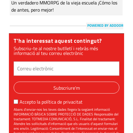
Un verdadero MMORPG de la vieja escuela ¡Cómo los
de antes, pero mejor!
POWERED BY ADDOOR
T'ha interessat aquest contingut?
Subscriu-te al nostre butlletí i rebràs més
informació al teu correu electrònic
Subscriure'm
Accepto la
política de privacitat
Abans d'enviar-nos les teves dades llegeix la següent informació
INFORMACIÓ BÀSICA SOBRE PROTECCIÓ DE DADES Responsable del
tractament: TOTMEDIA COMUNICACIÓ, S.L. Finalitat del tractament:
Atendre les sol·licituds d'informació que els usuaris d'aquest formulari
ens enviïn. Legitimació: Consentiment de l'interessat en enviar-nos el