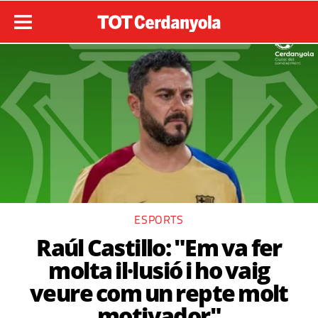
ESPORTS
Raúl Castillo: "Em va fer
molta il·lusió i ho vaig
veure com un repte molt
motivador"