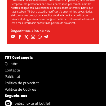
formulari amb les seves dades. Destinataris: El personal, la direcció de
l'empesa i els prestadors de serveis necessaris per complir amb les
nostres obligacions. No cedirem les seves dades a tercers. Drets que
l'assisteixen: Té dret a accedir, rectificar i/o suprimir les seves dades,
així com altres drets, com s'explica detalladament a la política de
privacitat, dirigint-se a
privacitat@totmedia.cat
. Informació addicional:
Per a més informació consultin la
política de privacitat
.
Segueix-nos a les xarxes
TOT Cerdanyola
Qui sóm
Contacte
Publicitat
Política de privacitat
Politica de Cookies
Segueix-nos
Subscriu-te al butlletí