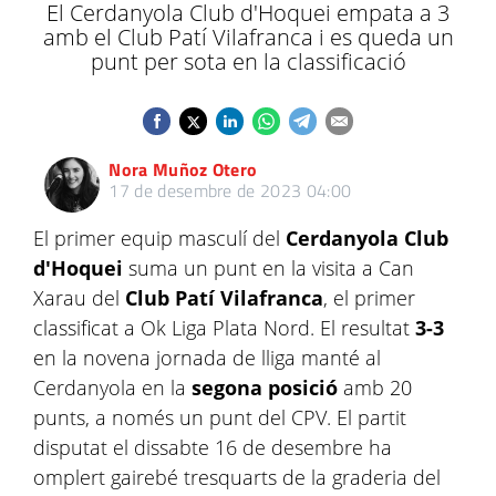
El Cerdanyola Club d'Hoquei empata a 3
amb el Club Patí Vilafranca i es queda un
punt per sota en la classificació
Nora Muñoz Otero
17 de desembre de 2023 04:00
El primer equip masculí del
Cerdanyola Club
d'Hoquei
suma un punt en la visita a Can
Xarau del
Club Patí Vilafranca
, el primer
classificat a Ok Liga Plata Nord. El resultat
3-3
en la novena jornada de lliga manté al
Cerdanyola en la
segona posició
amb 20
punts, a només un punt del CPV. El partit
disputat el dissabte 16 de desembre ha
omplert gairebé tresquarts de la graderia del