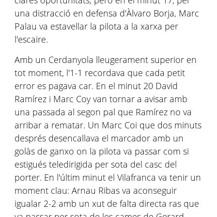
clares oportunitats, però en el minut 17, per
una distracció en defensa d'Àlvaro Borja, Marc
Palau va estavellar la pilota a la xarxa per
l'escaire.
Amb un Cerdanyola lleugerament superior en
tot moment, l'1-1 recordava que cada petit
error es pagava car. En el minut 20 David
Ramírez i Marc Coy van tornar a avisar amb
una passada al segon pal que Ramírez no va
arribar a rematar. Un Marc Coi que dos minuts
després desencallava el marcador amb un
golàs de ganxo on la pilota va passar com si
estigués teledirigida per sota del casc del
porter. En l'últim minut el Vilafranca va tenir un
moment clau: Arnau Ribas va aconseguir
igualar 2-2 amb un xut de falta directa ras que
va passar per sota de les cames de Gerard