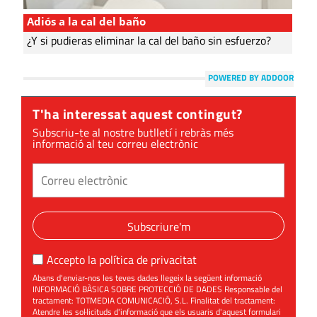
Adiós a la cal del baño
¿Y si pudieras eliminar la cal del baño sin esfuerzo?
POWERED BY ADDOOR
T'ha interessat aquest contingut?
Subscriu-te al nostre butlletí i rebràs més
informació al teu correu electrònic
Subscriure'm
Accepto la
política de privacitat
Abans d'enviar-nos les teves dades llegeix la següent informació
INFORMACIÓ BÀSICA SOBRE PROTECCIÓ DE DADES Responsable del
tractament: TOTMEDIA COMUNICACIÓ, S.L. Finalitat del tractament:
Atendre les sol·licituds d'informació que els usuaris d'aquest formulari