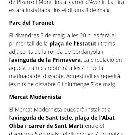
de Pizarro i Mont fins al carrer d’Avenir. La Fira
estarà instal·lada fins el dilluns 8 de maig.
Parc del Turonet
El divendres 5 de maig, a les 20 h, es farà el
primer tall de la
plaça de l’Estatut
i trams
adjacents de la ronda de Cerdanyola i
l’
avinguda de la Primavera
. La circulació en
aquest tram es reobrirà a les 4 h de la
matinada del dissabte. Aquest tall es repetirà
les nits de dissabte 6 i diumenge 7 de maig.
Mercat Modernista
El Mercat Modernista quedarà instal·lat a
l’
avinguda de Sant Iscle, plaça de l’Abat
Oliba i carrer de Sant Martí
entre el
divendres 5 de maig i el diumenge 7 de maig a