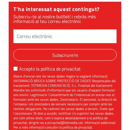
T'ha interessat aquest contingut?
Subscriu-te al nostre butlletí i rebràs més
informació al teu correu electrònic
Subscriure'm
Accepto la
política de privacitat
Abans d'enviar-nos les teves dades llegeix la següent informació
INFORMACIÓ BÀSICA SOBRE PROTECCIÓ DE DADES Responsable del
tractament: TOTMEDIA COMUNICACIÓ, S.L. Finalitat del tractament:
Atendre les sol·licituds d'informació que els usuaris d'aquest formulari
ens enviïn. Legitimació: Consentiment de l'interessat en enviar-nos el
formulari amb les seves dades. Destinataris: El personal, la direcció de
l'empesa i els prestadors de serveis necessaris per complir amb les
nostres obligacions. No cedirem les seves dades a tercers. Drets que
l'assisteixen: Té dret a accedir, rectificar i/o suprimir les seves dades,
així com altres drets, com s'explica detalladament a la política de
privacitat, dirigint-se a
privacitat@totmedia.cat
. Informació addicional:
Per a més informació consultin la
política de privacitat
.