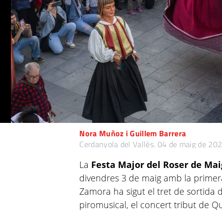
Nora Muñoz i Guillem Barrera
Cerdanyola del Vallès.
04 de maig de 20
La
Festa Major del Roser de Ma
divendres 3 de maig amb la primera
Zamora ha sigut el tret de sortida
piromusical, el concert tribut de Q