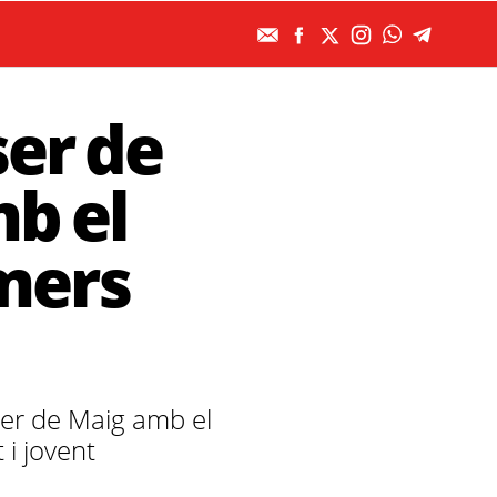
ser de
mb el
imers
ser de Maig amb el
 i jovent