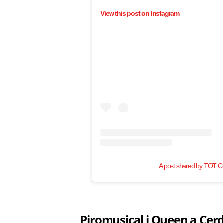
View this post on Instagram
A post shared by TOT C
Piromusical i Queen a Cer