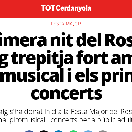
FESTA MAJOR
imera nit del Ro
 trepitja fort a
musical i els pr
concerts
ig s'ha donat inici a la Festa Major del Ro
nal piromusical i concerts per a públic adult