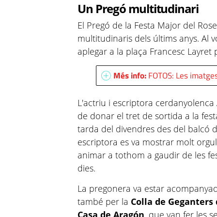
Un Pregó multitudinari
El Pregó de la Festa Major del Ros
multitudinaris dels últims anys. Al 
aplegar a la plaça Francesc Layret 
Més info:
FOTOS: Les imatges
L'actriu i escriptora cerdanyolenca
de donar el tret de sortida a la fes
tarda del divendres des del balcó d
escriptora es va mostrar molt orgul
animar a tothom a gaudir de les fest
dies.
La pregonera
va estar acompanyada 
també per la
Colla de Geganters
Casa de Aragón
, que van fer les 