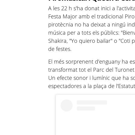
A les 22 h s'ha donat inici a l'acti
Festa Major amb el tradicional Pi
pirotècnia no ha deixat a ningú indi
música per a tots els públics: "Bie
Shakira, "Yo quiero bailar" o "Coti p
de festes.
El més sorprenent d'enguany ha es
transformat tot el Parc del Turone
Un efecte sonor i lumínic que ha so
espectadores a la plaça de l'Estatut