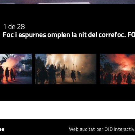
1
de 28
Foc i espurnes omplen la nit del correfoc. F
os
Web auditat per OJD interactiv