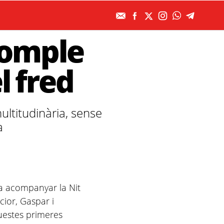
 omple
l fred
ultitudinària, sense
a
va acompanyar la Nit
cior, Gaspar i
questes primeres