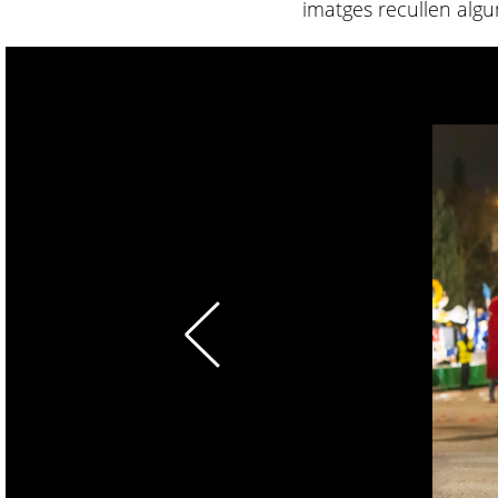
imatges recullen alg