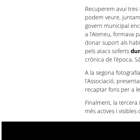
Recuperem avui tres 
podem veure, juntame
govern municipal enc
a l’Ateneu, formava par
donar suport als hab
pels atacs soferts
dur
crònica de l’època, Sá
A la segona fotografia
l’Associació, present
recaptar fons per a le
Finalment, la tercera
més actives i visibles