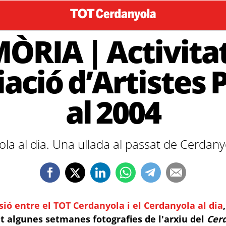
ÒRIA | Activitat
iació d’Artistes P
al 2004
ola al dia. Una ullada al passat de Cerdanyo
sió entre el TOT Cerdanyola i el Cerdanyola al dia
 algunes setmanes fotografies de l'arxiu del
Cerd