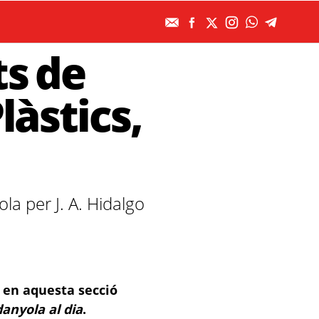
s de
làstics,
la per J. A. Hidalgo
, en aquesta secció
anyola al dia
.