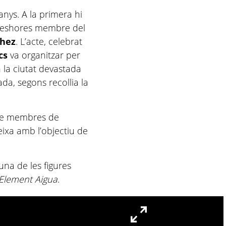
anys. A la primera hi
eshores membre del
chez
. L’acte, celebrat
cs
va organitzar per
 la ciutat devastada
ada, segons recollia la
de membres de
eixa amb l’objectiu de
una de les figures
Element Aigua
.