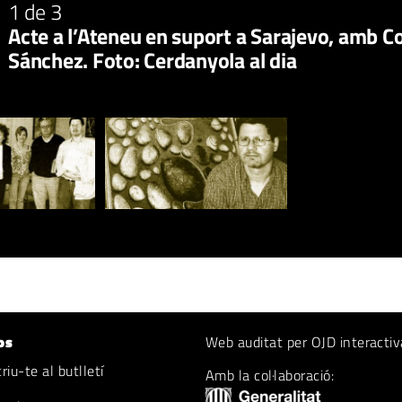
1
de 3
Acte a l’Ateneu en suport a Sarajevo, amb Co
Sánchez. Foto: Cerdanyola al dia
os
Web auditat per OJD interactiv
iu-te al butlletí
Amb la col·laboració: