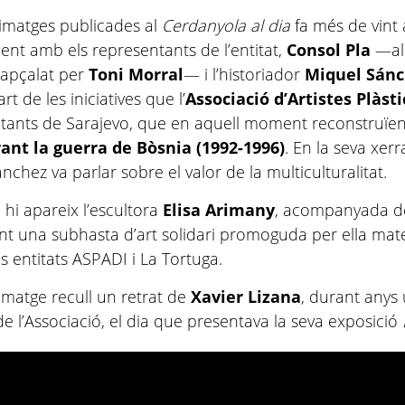
imatges publicades al
Cerdanyola al dia
fa més de vint 
nt amb els representants de l’entitat,
Consol Pla
—al
apçalat per
Toni Morral
— i l’historiador
Miquel Sán
t de les iniciatives que l’
Associació d’Artistes Plàsti
itants de Sarajevo, que en aquell moment reconstruïen
ant la guerra de Bòsnia (1992-1996)
. En la seva xerr
nchez va parlar sobre el valor de la multiculturalitat.
 hi apareix l’escultora
Elisa Arimany
, acompanyada 
ant una subhasta d’art solidari promoguda per ella mat
s entitats ASPADI i La Tortuga.
 imatge recull un retrat de
Xavier Lizana
, durant anys 
 de l’Associació, el dia que presentava la seva exposició