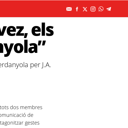
ez, els
nyola”
erdanyola per J.A.
 (tots dos membres
 comunicació de
tagonitzar gestes