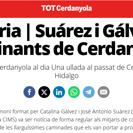
a | Suárez i Gálv
nants de Cerda
erdanyola al dia Una ullada al passat de C
Hidalgo
imoni format per Catalina Gálvez i José Antonio Suárez
a CIMS) va ser notícia de forma regular als mitjans de
e les llarguíssimes caminades que els van portar a pro