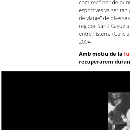
com recórrer de punta
esportives va ser tan 
de viatge” de diverse
regidor Santi Cayuela
entre Fisterra (Galíci
2004.
Amb motiu de la
fu
recuperarem durant