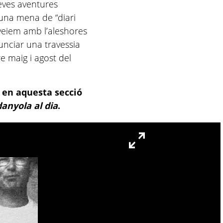
eves aventures
 una mena de “diari
 veiem amb l’aleshores
unciar una travessia
re maig i agost del
, en aquesta secció
anyola al dia
.