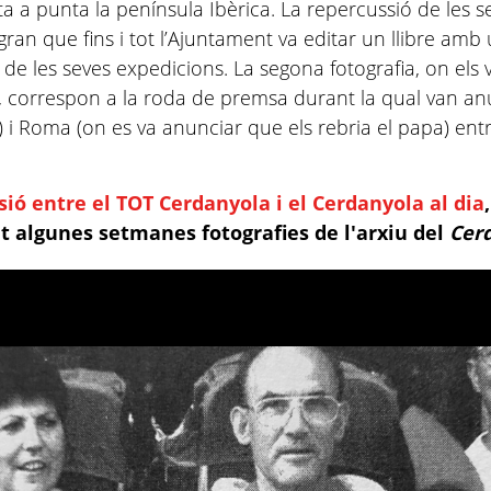
 a punta la península Ibèrica. La repercussió de les s
gran que fins i tot l’Ajuntament va editar un llibre amb
s de les seves expedicions. La segona fotografia, on els
, correspon a la roda de premsa durant la qual van an
a) i Roma (on es va anunciar que els rebria el papa) ent
sió entre el TOT Cerdanyola i el Cerdanyola al dia
 algunes setmanes fotografies de l'arxiu del
Cerd