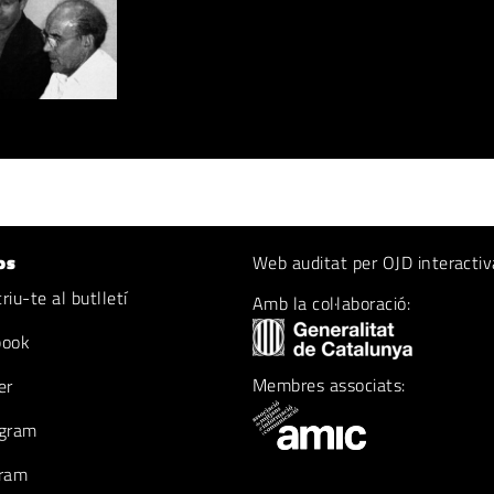
os
Web auditat per OJD interactiv
iu-te al butlletí
Amb la col·laboració:
book
Membres associats:
er
gram
ram