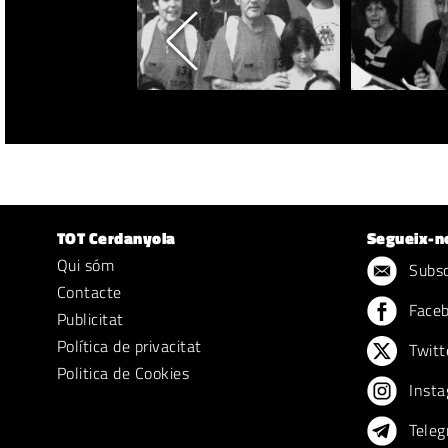
TOT Cerdanyola
Segueix-n
Qui sóm
Subscr
Contacte
Face
Publicitat
Política de privacitat
Twitt
Politica de Cookies
Insta
Teleg