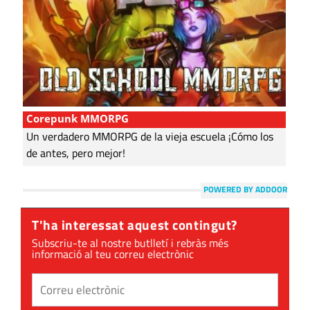
Corepunk MMORPG
Un verdadero MMORPG de la vieja escuela ¡Cómo los
de antes, pero mejor!
POWERED BY ADDOOR
T'ha interessat aquest contingut?
Subscriu-te al nostre butlletí i rebràs més
informació al teu correu electrònic