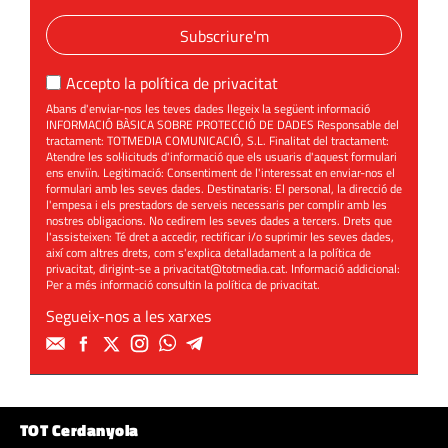
Subscriure'm
Accepto la
política de privacitat
Abans d'enviar-nos les teves dades llegeix la següent informació
INFORMACIÓ BÀSICA SOBRE PROTECCIÓ DE DADES Responsable del
tractament: TOTMEDIA COMUNICACIÓ, S.L. Finalitat del tractament:
Atendre les sol·licituds d'informació que els usuaris d'aquest formulari
ens enviïn. Legitimació: Consentiment de l'interessat en enviar-nos el
formulari amb les seves dades. Destinataris: El personal, la direcció de
l'empesa i els prestadors de serveis necessaris per complir amb les
nostres obligacions. No cedirem les seves dades a tercers. Drets que
l'assisteixen: Té dret a accedir, rectificar i/o suprimir les seves dades,
així com altres drets, com s'explica detalladament a la política de
privacitat, dirigint-se a
privacitat@totmedia.cat
. Informació addicional:
Per a més informació consultin la
política de privacitat
.
Segueix-nos a les xarxes
TOT Cerdanyola