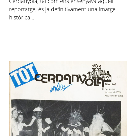
Cerdanyola, tal com ens ensenyava aquell
reportatge, és ja definitivament una imatge
històrica...