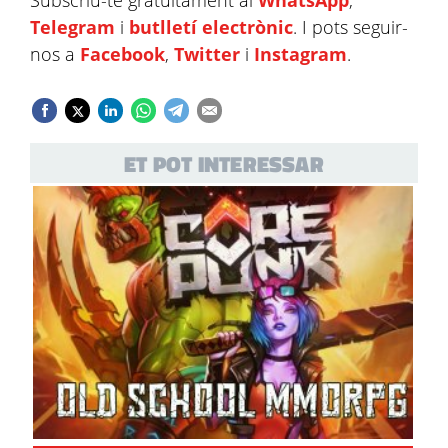
Subscriu-te gratuïtament al
WhatsApp
,
Telegram
i
butlletí electrònic
. I pots seguir-
nos a
Facebook
,
Twitter
i
Instagram
.
ET POT INTERESSAR