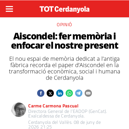
OPINIÓ
Aiscondel: fer memòria i
enfocar el nostre present
El nou espai de memòria dedicat a l’antiga
fàbrica recorda el paper d’Aiscondel en la
transformació econòmica, social i humana
de Cerdanyola
Carme Carmona Pascual
Directora General de l’EADOP (GenCat).
Exalcaldessa de Cerdanyola.
Cerdanyola del Vallès.
08 de juny de
2026 21:25