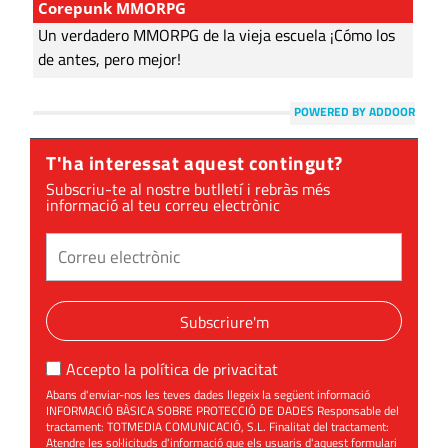
Corepunk MMORPG
Un verdadero MMORPG de la vieja escuela ¡Cómo los
de antes, pero mejor!
POWERED BY ADDOOR
T'ha interessat aquest contingut?
Subscriu-te al nostre butlletí i rebràs més
informació al teu correu electrònic
Subscriure'm
Accepto la
política de privacitat
Abans d'enviar-nos les teves dades llegeix la següent informació
INFORMACIÓ BÀSICA SOBRE PROTECCIÓ DE DADES Responsable del
tractament: TOTMEDIA COMUNICACIÓ, S.L. Finalitat del tractament:
Atendre les sol·licituds d'informació que els usuaris d'aquest formulari