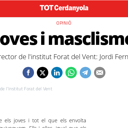
OPINIÓ
Joves i masclism
rector de l'institut Forat del Vent: Jordi Fe
de l'Institut Forat del Vent
els joves i tot el que els envolta