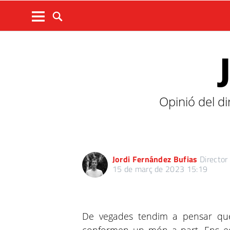
Opinió del di
Jordi Fernández Bufias
Director 
15 de març de 2023 15:19
De vegades tendim a pensar que 