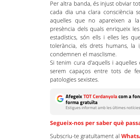
Per altra banda, és injust obviar t
cada dia una clara consciència so
aquelles que no apareixen a la
presència dels quals enriqueix les
estadístics, són ells i elles les 
tolerància, els drets humans, la 
condemnen el masclisme.
Si tenim cura d'aquells i aquelles
serem capaços entre tots de fe
patologies sexistes.
Afegeix
TOT Cerdanyola
com a fon
forma gratuïta
Estigues informat amb les últimes notícies
Segueix-nos per saber què passa
Subscriu-te gratuïtament al
Whats