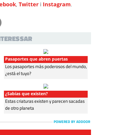
cebook
,
Twitter
i
Instagram
.
INTERESSAR
Pasaportes que abren puertas
Los pasaportes más poderosos del mundo,
¿está el tuyo?
¿Sabías que existen?
Estas criaturas existen y parecen sacadas
de otro planeta
POWERED BY ADDOOR