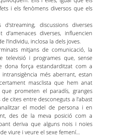
voquem. Ells i elles, igual que els
fets i els fenòmens diversos que els
 d'streaming, discussions diverses
nt d'amenaces diverses, influencien
l'individu, inclosa la dels joves.
rminats mitjans de comunicació, la
de televisió i programes que, sense
e dona força estandarditzat com a
a intransigència més aberrant, estan
i certament masclista que hem anat
s que prometen el paradís, granges
 de cites entre desconeguts a l'abast
nalitzar el model de persona i en
ent, des de la meva posició com a
ant deriva que alguns nois i noies
e viure i veure el sexe femení...