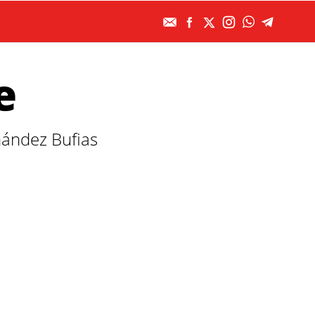
e
rnández Bufias