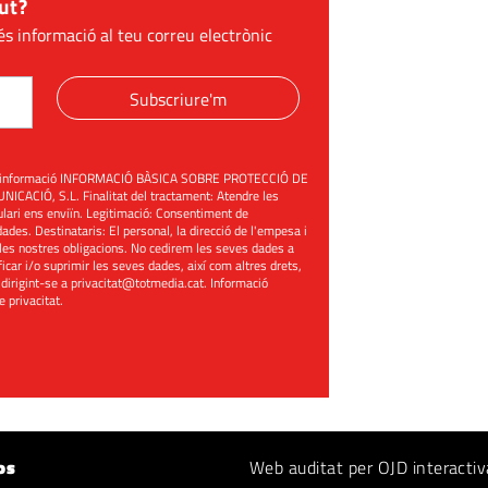
ut?
és informació al teu correu electrònic
Subscriure'm
üent informació INFORMACIÓ BÀSICA SOBRE PROTECCIÓ DE
ACIÓ, S.L. Finalitat del tractament: Atendre les
mulari ens enviïn. Legitimació: Consentiment de
ades. Destinataris: El personal, la direcció de l'empesa i
les nostres obligacions. No cedirem les seves dades a
ificar i/o suprimir les seves dades, així com altres drets,
 dirigint-se a
privacitat@totmedia.cat
. Informació
de privacitat
.
os
Web auditat per OJD interactiv