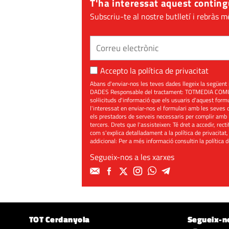
T'ha interessat aquest conting
Subscriu-te al nostre butlletí i rebràs m
Accepto la
política de privacitat
Abans d'enviar-nos les teves dades llegeix la seg
DADES Responsable del tractament: TOTMEDIA COMUNIC
sol·licituds d'informació que els usuaris d'aquest for
l'interessat en enviar-nos el formulari amb les seves d
els prestadors de serveis necessaris per complir amb 
tercers. Drets que l'assisteixen: Té dret a accedir, rect
com s'explica detalladament a la política de privacitat,
addicional: Per a més informació consultin la
política 
Segueix-nos a les xarxes
TOT Cerdanyola
Segueix-n