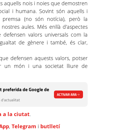
ots aquells nois i noies que demostren
cial i humana. Sovint són aquells i
 premsa (no són notícia), però la
 nostres aules. Més enllà d'aspectes
que defensen valors universals com la
igualtat de gènere i també, és clar,
 que defensen aquests valors, potser
r un món i una societat lliure de
t preferida de Google de
ACTIVAR ARA
 d'actualitat
 a la ciutat
.
App
,
Telegram
i
butlletí