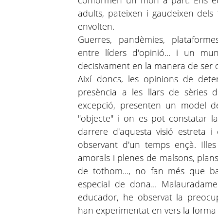
conformen un món a part. Ens equi
adults, pateixen i gaudeixen dels 
envolten.
Guerres, pandèmies, plataformes
entre líders d'opinió... i un mu
decisivament en la manera de ser de 
Així doncs, les opinions de dete
presència a les llars de sèries 
excepció, presenten un model d
"objecte" i on es pot constatar l
darrere d'aquesta visió estreta 
observant d'un temps ençà. Ille
amorals i plenes de malsons, plans
de tothom..., no fan més que ba
especial de dona... Malauradam
educador, he observat la preocup
han experimentat en vers la forma d