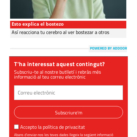
Esto explica el bostezo
Así reacciona tu cerebro al ver bostezar a otros
POWERED BY ADDOOR
T'ha interessat aquest contingut?
Subscriu-te al nostre butlletí i rebràs més
informació al teu correu electrònic
Subscriure'm
Accepto la
política de privacitat
Abans d'enviar-nos les teves dades llegeix la següent informació