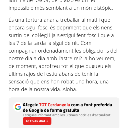
llum i 8 de foscor, però això és un fet
impossible més semblant a un món distòpic.
És una tortura anar a treballar al matí i que
encara sigui fosc, és depriment que els nens
surtin del col·legi i ja s'estigui fent fosc i que a
les 7 de la tarda ja sigui de nit. Com
compaginar ordenadament les obligacions del
nostre dia a dia amb l'astre rei? Ja ho veurem,
de moment, aprofiteu tot el que pugueu els
últims rajos de l'estiu abans de tenir la
sensació que ens han robat una hora, una
hora de la nostra vida. Aloha.
Afegeix
TOT Cerdanyola
com a font preferida
de Google de forma gratuïta
Estigues informat amb les últimes notícies d'actualitat
ACTIVAR ARA