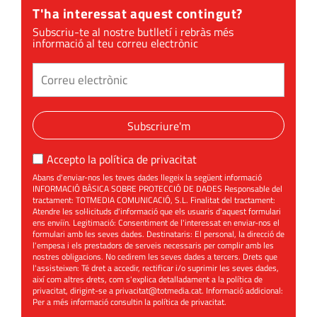
T'ha interessat aquest contingut?
Subscriu-te al nostre butlletí i rebràs més
informació al teu correu electrònic
Subscriure'm
Accepto la
política de privacitat
Abans d'enviar-nos les teves dades llegeix la següent informació
INFORMACIÓ BÀSICA SOBRE PROTECCIÓ DE DADES Responsable del
tractament: TOTMEDIA COMUNICACIÓ, S.L. Finalitat del tractament:
Atendre les sol·licituds d'informació que els usuaris d'aquest formulari
ens enviïn. Legitimació: Consentiment de l'interessat en enviar-nos el
formulari amb les seves dades. Destinataris: El personal, la direcció de
l'empesa i els prestadors de serveis necessaris per complir amb les
nostres obligacions. No cedirem les seves dades a tercers. Drets que
l'assisteixen: Té dret a accedir, rectificar i/o suprimir les seves dades,
així com altres drets, com s'explica detalladament a la política de
privacitat, dirigint-se a
privacitat@totmedia.cat
. Informació addicional:
Per a més informació consultin la
política de privacitat
.