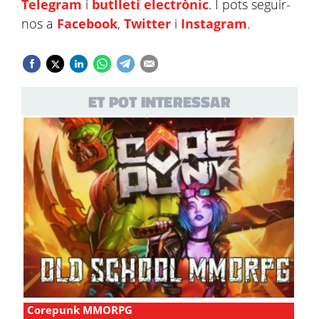
Telegram
i
butlletí electrònic
. I pots seguir-
nos a
Facebook
,
Twitter
i
Instagram
.
ET POT INTERESSAR
Corepunk MMORPG