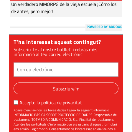
Un verdadero MMORPG de la vieja escuela ¡Cómo los
de antes, pero mejor!
POWERED BY ADDOOR
T'ha interessat aquest contingut?
Subscriu-te al nostre butlletí i rebràs més
informació al teu correu electrònic
Subscriure'm
Accepto la
política de privacitat
Abans d'enviar-nos les teves dades llegeix la següent informació
INFORMACIÓ BÀSICA SOBRE PROTECCIÓ DE DADES Responsable del
tractament: TOTMEDIA COMUNICACIÓ, S.L. Finalitat del tractament:
Atendre les sol·licituds d'informació que els usuaris d'aquest formulari
ens enviïn. Legitimació: Consentiment de l'interessat en enviar-nos el