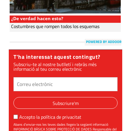
¿De verdad hacen esto?
Costumbres que rompen todos los esquemas
POWERED BY ADDOOR
T'ha interessat aquest contingut?
Subscriu-te al nostre butlletí i rebràs més
informació al teu correu electrònic
Subscriure'm
Accepto la
política de privacitat
Abans d'enviar-nos les teves dades llegeix la següent informació
INFORMACIÓ BÀSICA SOBRE PROTECCIÓ DE DADES Responsable del