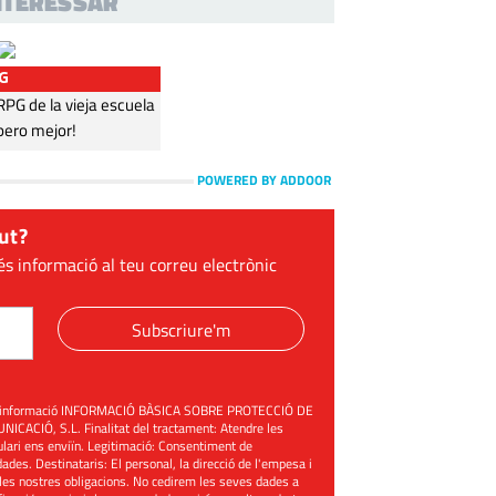
INTERESSAR
G
G de la vieja escuela
pero mejor!
POWERED BY ADDOOR
ut?
és informació al teu correu electrònic
Subscriure'm
üent informació INFORMACIÓ BÀSICA SOBRE PROTECCIÓ DE
ACIÓ, S.L. Finalitat del tractament: Atendre les
mulari ens enviïn. Legitimació: Consentiment de
ades. Destinataris: El personal, la direcció de l'empesa i
les nostres obligacions. No cedirem les seves dades a