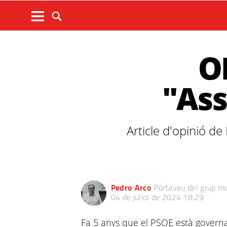
OP
"Ass
Article d'opinió d
Pedro Arco
Portaveu del grup 
04 de juliol de 2024 18:29
Fa 5 anys que el PSOE està governa