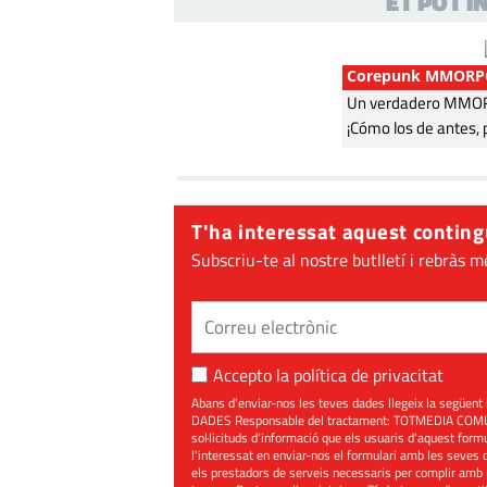
ET POT 
Corepunk MMORP
Un verdadero MMORP
¡Cómo los de antes, 
T'ha interessat aquest conting
Subscriu-te al nostre butlletí i rebràs m
Accepto la
política de privacitat
Abans d'enviar-nos les teves dades llegeix la seg
DADES Responsable del tractament: TOTMEDIA COMUNIC
sol·licituds d'informació que els usuaris d'aquest for
l'interessat en enviar-nos el formulari amb les seves d
els prestadors de serveis necessaris per complir amb 