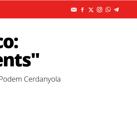
co:
ents"
mú Podem Cerdanyola