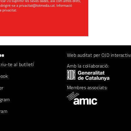
ificar i/o suprimir les seves dades, així com altres drets,
 dirigint-se a
privacitat@totmedia.cat
. Informació
de privacitat
.
os
Web auditat per OJD interactiv
iu-te al butlletí
Amb la col·laboració:
book
Membres associats:
er
gram
ram