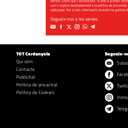
tercers. Drets que l'assisteixen: Té dret a accedir, rect
com s'explica detalladament a la política de privacitat,
addicional: Per a més informació consultin la
política 
Segueix-nos a les xarxes
TOT Cerdanyola
Segueix-n
Qui sóm
Subscr
Contacte
Face
Publicitat
Política de privacitat
Twitt
Politica de Cookies
Insta
Teleg