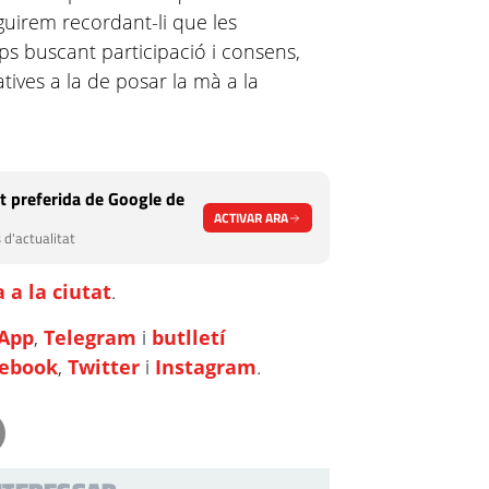
irem recordant-li que les
s buscant participació i consens,
ives a la de posar la mà a la
t preferida de Google de
ACTIVAR ARA
 d'actualitat
 a la ciutat
.
App
,
Telegram
i
butlletí
cebook
,
Twitter
i
Instagram
.