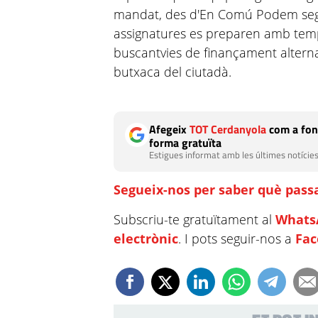
mandat, des d'En Comú Podem segu
assignatures es preparen amb temp
buscantvies de finançament alternat
butxaca del ciutadà.
Afegeix
TOT Cerdanyola
com a fon
forma gratuïta
Estigues informat amb les últimes notícies
Segueix-nos per saber què passa
Subscriu-te gratuïtament al
Whats
electrònic
. I pots seguir-nos a
Fa