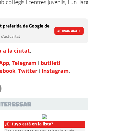
col·legis i centres juvenils, i un llarg
t preferida de Google de
ACTIVAR ARA
 d'actualitat
 a la ciutat
.
App
,
Telegram
i
butlletí
cebook
,
Twitter
i
Instagram
.
INTERESSAR
¿El tuyo está en la lista?