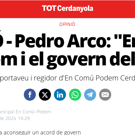
OPINIÓ
 - Pedro Arco: "
 i el govern de
el portaveu i regidor d'En Comú Podem Cer
municipal En Comú-Podem
 de 2024 19:29
a aconseguir un acord de govern