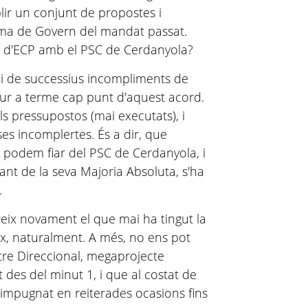
lir un conjunt de propostes i
ama de Govern del mandat passat.
ia d'ECP amb el PSC de Cerdanyola?
 i de successius incompliments de
dur a terme cap punt d'aquest acord.
ls pressupostos (mai executats), i
s incomplertes. És a dir, que
s podem fiar del PSC de Cerdanyola, i
nt de la seva Majoria Absoluta, s'ha
.
ix novament el que mai ha tingut la
x, naturalment. A més, no ens pot
ntre Direccional, megaprojecte
des del minut 1, i que al costat de
 impugnat en reiterades ocasions fins