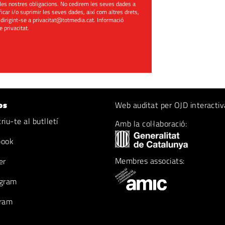
les nostres obligacions. No cedirem les seves dades a
ificar i/o suprimir les seves dades, així com altres drets,
 dirigint-se a
privacitat@totmedia.cat
. Informació
de privacitat
.
os
Web auditat per OJD interactiv
iu-te al butlletí
Amb la col·laboració:
book
Membres associats:
er
gram
ram