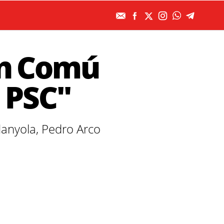
En Comú
l PSC"
danyola, Pedro Arco