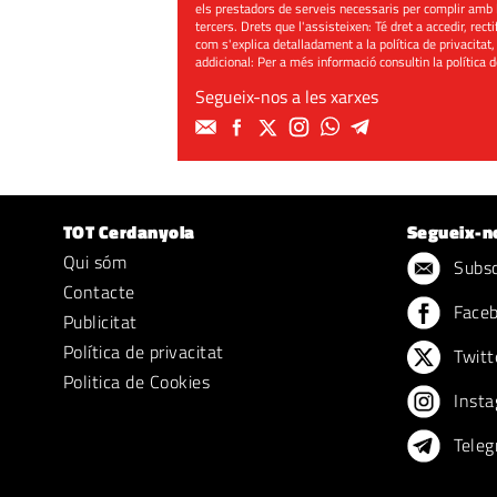
els prestadors de serveis necessaris per complir amb 
tercers. Drets que l'assisteixen: Té dret a accedir, rect
com s'explica detalladament a la política de privacitat,
addicional: Per a més informació consultin la
política 
Segueix-nos a les xarxes
TOT Cerdanyola
Segueix-n
Qui sóm
Subscr
Contacte
Face
Publicitat
Política de privacitat
Twitt
Politica de Cookies
Insta
Teleg