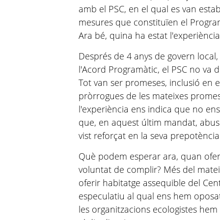
amb el PSC, en el qual es van estab
mesures que constituïen el Progr
Ara bé, quina ha estat l'experiènc
Després de 4 anys de govern local,
l'Acord Programàtic, el PSC no va 
Tot van ser promeses, inclusió en e
pròrrogues de les mateixes promese
l'experiència ens indica que no en
que, en aquest últim mandat, abusa
vist reforçat en la seva prepotència
Què podem esperar ara, quan ofere
voluntat de complir? Més del matei
oferir habitatge assequible del Ce
especulatiu al qual ens hem oposat 
les organitzacions ecologistes hem