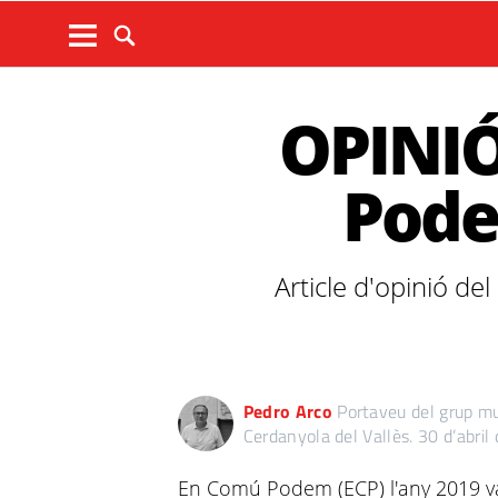
OPINIÓ
Podem
Article d'opinió d
Pedro Arco
Portaveu del grup 
Cerdanyola del Vallès.
30 d’abril
En Comú Podem (ECP) l'any 2019 v