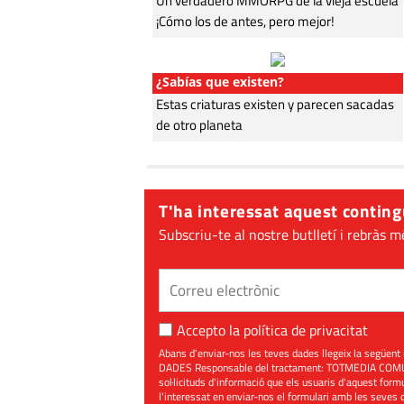
Un verdadero MMORPG de la vieja escuela
¡Cómo los de antes, pero mejor!
¿Sabías que existen?
Estas criaturas existen y parecen sacadas
de otro planeta
T'ha interessat aquest conting
Subscriu-te al nostre butlletí i rebràs m
Accepto la
política de privacitat
Abans d'enviar-nos les teves dades llegeix la seg
DADES Responsable del tractament: TOTMEDIA COMUNIC
sol·licituds d'informació que els usuaris d'aquest for
l'interessat en enviar-nos el formulari amb les seves d