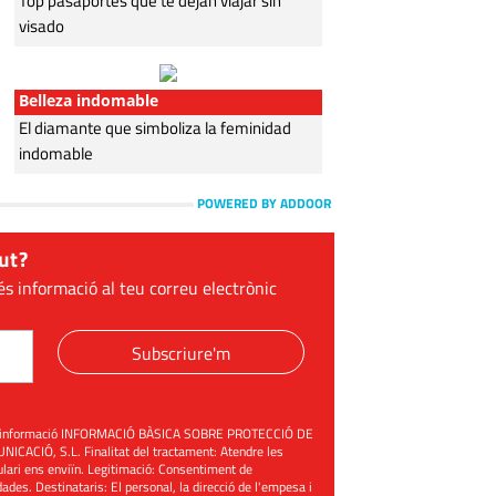
Top pasaportes que te dejan viajar sin
visado
Belleza indomable
El diamante que simboliza la feminidad
indomable
POWERED BY ADDOOR
ut?
és informació al teu correu electrònic
Subscriure'm
üent informació INFORMACIÓ BÀSICA SOBRE PROTECCIÓ DE
ACIÓ, S.L. Finalitat del tractament: Atendre les
mulari ens enviïn. Legitimació: Consentiment de
ades. Destinataris: El personal, la direcció de l'empesa i