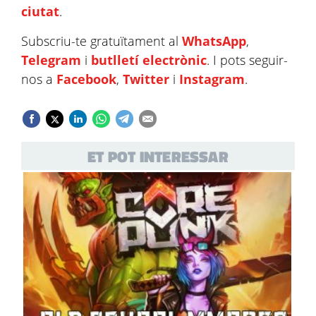
ciutat
.
Subscriu-te gratuïtament al
WhatsApp
,
Telegram
i
butlletí electrònic
. I pots seguir-
nos a
Facebook
,
Twitter
i
Instagram
.
ET POT INTERESSAR