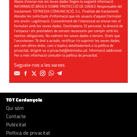
Abans d'enviar-nos les teves dades llegeix la següent informació
INFORMACIÓ BÀSICA SOBRE PROTECCIÓ DE DADES Responsable del
tractament: TOTMEDIA COMUNICACIÓ, S.L. Finalitat del tractament:
Atendre les sol·licituds d'informació que els usuaris d'aquest formulari
ens enviïn. Legitimació: Consentiment de l'interessat en enviar-nos el
formulari amb les seves dades. Destinataris: El personal, la direcció de
l'empesa i els prestadors de serveis necessaris per complir amb les
nostres obligacions. No cedirem les seves dades a tercers. Drets que
l'assisteixen: Té dret a accedir, rectificar i/o suprimir les seves dades,
així com altres drets, com s'explica detalladament a la política de
privacitat, dirigint-se a
privacitat@totmedia.cat
. Informació addicional:
Per a més informació consultin la
política de privacitat
.
Segueix-nos a les xarxes
TOT Cerdanyola
Qui sóm
Contacte
Publicitat
Política de privacitat