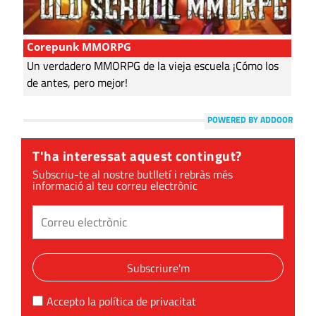
Corepunk MMORPG
Un verdadero MMORPG de la vieja escuela ¡Cómo los
de antes, pero mejor!
POWERED BY ADDOOR
T'ha interessat aquest contingut?
Subscriu-te al nostre butlletí i rebràs més
informació al teu correu electrònic
Subscriure'm
Accepto la
política de privacitat