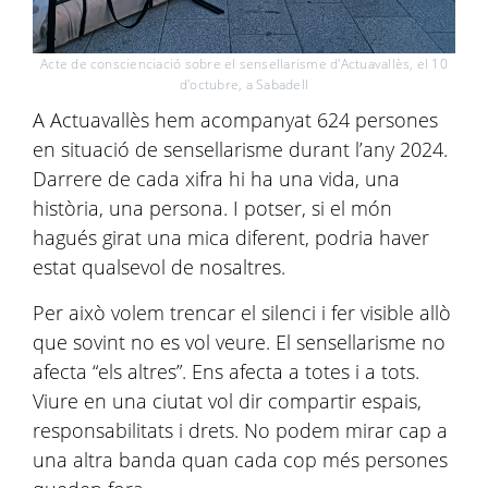
Acte de conscienciació sobre el sensellarisme d'Actuavallès, el 10
d'octubre, a Sabadell
A Actuavallès hem acompanyat 624 persones
en situació de sensellarisme durant l’any 2024.
Darrere de cada xifra hi ha una vida, una
història, una persona. I potser, si el món
hagués girat una mica diferent, podria haver
estat qualsevol de nosaltres.
Per això volem trencar el silenci i fer visible allò
que sovint no es vol veure. El sensellarisme no
afecta “els altres”. Ens afecta a totes i a tots.
Viure en una ciutat vol dir compartir espais,
responsabilitats i drets. No podem mirar cap a
una altra banda quan cada cop més persones