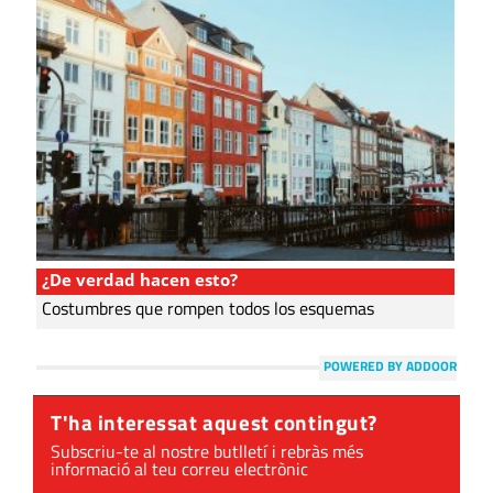
¿De verdad hacen esto?
Costumbres que rompen todos los esquemas
POWERED BY ADDOOR
T'ha interessat aquest contingut?
Subscriu-te al nostre butlletí i rebràs més
informació al teu correu electrònic