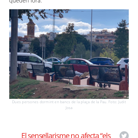
queden fora.
Dues persones dormint en bancs de la plaça de la Pau. Foto: Judit
Josa
El sensellarisme no afecta “els