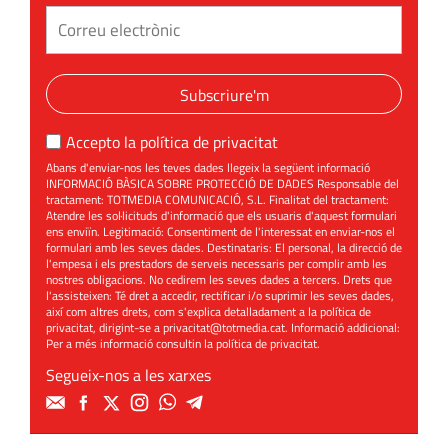
Subscriure'm
Accepto la
política de privacitat
Abans d'enviar-nos les teves dades llegeix la següent informació
INFORMACIÓ BÀSICA SOBRE PROTECCIÓ DE DADES Responsable del
tractament: TOTMEDIA COMUNICACIÓ, S.L. Finalitat del tractament:
Atendre les sol·licituds d'informació que els usuaris d'aquest formulari
ens enviïn. Legitimació: Consentiment de l'interessat en enviar-nos el
formulari amb les seves dades. Destinataris: El personal, la direcció de
l'empesa i els prestadors de serveis necessaris per complir amb les
nostres obligacions. No cedirem les seves dades a tercers. Drets que
l'assisteixen: Té dret a accedir, rectificar i/o suprimir les seves dades,
així com altres drets, com s'explica detalladament a la política de
privacitat, dirigint-se a
privacitat@totmedia.cat
. Informació addicional:
Per a més informació consultin la
política de privacitat
.
Segueix-nos a les xarxes