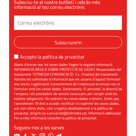
Subscriu-te al nostre butlletí i rebràs més
informació al teu correu electrònic
Subscriure'm
Accepto la
política de privacitat
Abans d'enviar-nos les teves dades llegeix la següent informació
INFORMACIÓ BÀSICA SOBRE PROTECCIÓ DE DADES Responsable del
tractament: TOTMEDIA COMUNICACIÓ, S.L. Finalitat del tractament:
Atendre les sol·licituds d'informació que els usuaris d'aquest formulari
ens enviïn. Legitimació: Consentiment de l'interessat en enviar-nos el
formulari amb les seves dades. Destinataris: El personal, la direcció de
l'empesa i els prestadors de serveis necessaris per complir amb les
nostres obligacions. No cedirem les seves dades a tercers. Drets que
l'assisteixen: Té dret a accedir, rectificar i/o suprimir les seves dades,
així com altres drets, com s'explica detalladament a la política de
privacitat, dirigint-se a
privacitat@totmedia.cat
. Informació addicional:
Per a més informació consultin la
política de privacitat
.
Segueix-nos a les xarxes