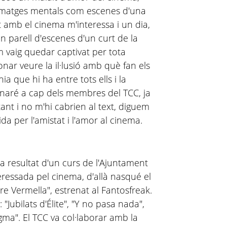
'imatges mentals com escenes d'una
nat amb el cinema m'interessa i un dia,
un parell d'escenes d'un curt de la
m vaig quedar captivat per tota
nar veure la il·lusió amb què fan els
ia que hi ha entre tots ells i la
onaré a cap dels membres del TCC, ja
ant i no m'hi cabrien al text, diguem
da per l'amistat i l'amor al cinema.
a resultat d'un curs de l'Ajuntament
eressada pel cinema, d'allà nasqué el
rre Vermella", estrenat al Fantosfreak.
"Jubilats d'Élite", "Y no pasa nada",
gma". El TCC va col·laborar amb la