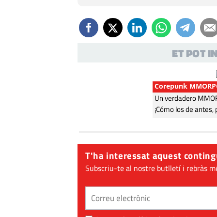
ET POT 
Corepunk MMORP
Un verdadero MMORP
¡Cómo los de antes, 
T'ha interessat aquest conting
Subscriu-te al nostre butlletí i rebràs m