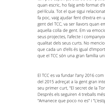
quan escric, ho faig amb format d
pel·lícula. Tot el que sigui relacio
fa poc, vaig ajudar fent d'extra en 
gent del TCC, va ser llavors quan e
aquella colla de gent. Em va emocio
seus projectes, l'afecte i companyon
qualitat dels seus curts. No menci
que cada un d'ells és igual d'import
que el TCC són una gran família uni
El TCC es va fundar l'any 2016 com 
del 2015 adreçat a la gent gran int
seu primer curt, "El secret de la To
Després els seguiren 4 treballs més: 
"Amanece que poco no es" i "L'esti