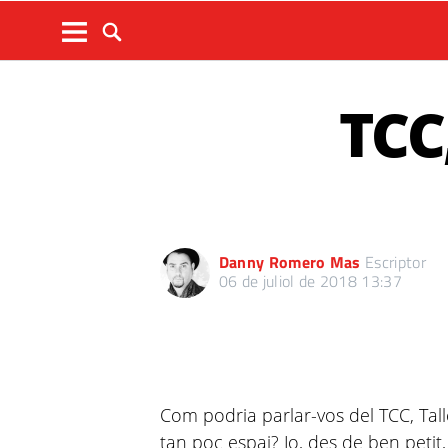
TCC,
Danny Romero Mas
Escriptor
06 de juliol de 2018 13:37
Com podria parlar-vos del TCC, Ta
tan poc espai? Jo, des de ben petit