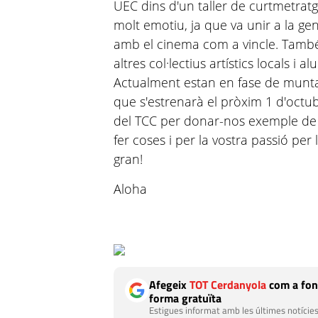
UEC dins d'un taller de curtmetratge
molt emotiu, ja que va unir a la ge
amb el cinema com a vincle. Tamb
altres col·lectius artístics locals i
Actualment estan en fase de muntatg
que s'estrenarà el pròxim 1 d'octub
del TCC per donar-nos exemple de q
fer coses i per la vostra passió per l
gran!
Aloha
Afegeix
TOT Cerdanyola
com a fon
forma gratuïta
Estigues informat amb les últimes notícies