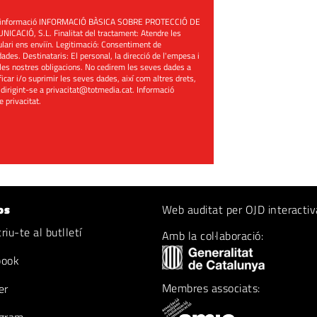
üent informació INFORMACIÓ BÀSICA SOBRE PROTECCIÓ DE
ACIÓ, S.L. Finalitat del tractament: Atendre les
mulari ens enviïn. Legitimació: Consentiment de
ades. Destinataris: El personal, la direcció de l'empesa i
les nostres obligacions. No cedirem les seves dades a
ificar i/o suprimir les seves dades, així com altres drets,
 dirigint-se a
privacitat@totmedia.cat
. Informació
de privacitat
.
os
Web auditat per OJD interactiv
iu-te al butlletí
Amb la col·laboració:
book
Membres associats:
er