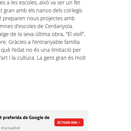
s a les escoles, això va ser un fet
nt gran amb els nanos dels col·legis
é preparen nous projectes amb
 alumnes d'escoles de Cerdanyola.
e de la seva última obra, "El violí",
re. Gràcies a l'entranyable família
uè l'edat no és una limitació per
'art i la cultura. La gent gran és molt
t preferida de Google de
ACTIVAR ARA
 d'actualitat