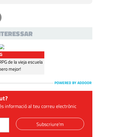
INTERESSAR
G
G de la vieja escuela
pero mejor!
POWERED BY ADDOOR
ut?
és informació al teu correu electrònic
Subscriure'm