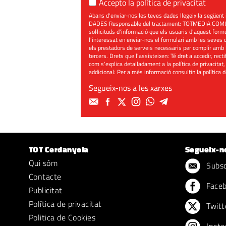
Accepto la
política de privacitat
Abans d'enviar-nos les teves dades llegeix la seg
DADES Responsable del tractament: TOTMEDIA COMUNIC
sol·licituds d'informació que els usuaris d'aquest for
l'interessat en enviar-nos el formulari amb les seves d
els prestadors de serveis necessaris per complir amb 
tercers. Drets que l'assisteixen: Té dret a accedir, rect
com s'explica detalladament a la política de privacitat,
addicional: Per a més informació consultin la
política 
Segueix-nos a les xarxes
TOT Cerdanyola
Segueix-n
Qui sóm
Subscr
Contacte
Face
Publicitat
Política de privacitat
Twitt
Politica de Cookies