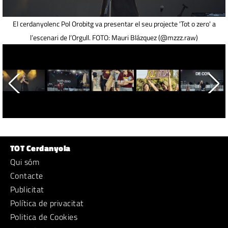
El cerdanyolenc Pol Orobitg va presentar el seu projecte 'Tot o zero' a
l’escenari de l’Orgull. FOTO: Mauri Blázquez (@mzzz.raw)
TOT Cerdanyola
Qui sóm
Contacte
Publicitat
Política de privacitat
Politica de Cookies