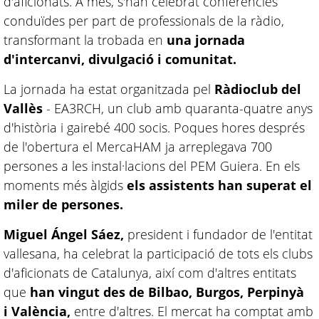
d'aficionats. A més, s'han celebrat conferències
conduïdes per part de professionals de la ràdio,
transformant la trobada en
una jornada
d'intercanvi, divulgació i comunitat.
La jornada ha estat organitzada pel
Ràdioclub del
Vallès
- EA3RCH, un club amb quaranta-quatre anys
d'història i gairebé 400 socis. Poques hores després
de l'obertura el MercaHAM ja arreplegava 700
persones a les instal·lacions del PEM Guiera. En els
moments més àlgids
els assistents han superat el
miler de persones.
Miguel Ángel Sáez,
president i fundador de l'entitat
vallesana, ha celebrat la participació de tots els clubs
d'aficionats de Catalunya, així com d'altres entitats
que
han vingut des de Bilbao, Burgos, Perpinyà
i València,
entre d'altres. El mercat ha comptat amb