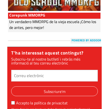
Corepunk MMORPG
Un verdadero MMORPG de la vieja escuela ¡Cómo los
de antes, pero mejor!
POWERED BY ADDOOR
T'ha interessat aquest contingut?
Subscriu-te al nostre butlletí i rebràs més
informació al teu correu electrònic
Subscriure'm
Accepto la
política de privacitat