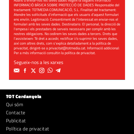
Abans d'enviar-nos les teves dades llegeix la següent informació
INFORMACIÓ BÀSICA SOBRE PROTECCIÓ DE DADES Responsable del
tractament: TOTMEDIA COMUNICACIÓ, S.L. Finalitat del tractament:
Atendre les sol·licituds d'informació que els usuaris d'aquest formulari
ens enviïn. Legitimació: Consentiment de l'interessat en enviar-nos el
formulari amb les seves dades. Destinataris: El personal, la direcció de
l'empesa i els prestadors de serveis necessaris per complir amb les
nostres obligacions. No cedirem les seves dades a tercers. Drets que
l'assisteixen: Té dret a accedir, rectificar i/o suprimir les seves dades,
així com altres drets, com s'explica detalladament a la política de
privacitat, dirigint-se a
privacitat@totmedia.cat
. Informació addicional:
Per a més informació consultin la
política de privacitat
.
Segueix-nos a les xarxes
TOT Cerdanyola
Qui sóm
Contacte
Publicitat
Política de privacitat