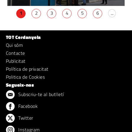
1
2
3
4
5
6
...
TOT Cerdanyola
Qui sóm
Contacte
Publicitat
Política de privacitat
Politica de Cookies
Segueix-nos
Subscriu-te al butlletí
Facebook
Twitter
Instagram