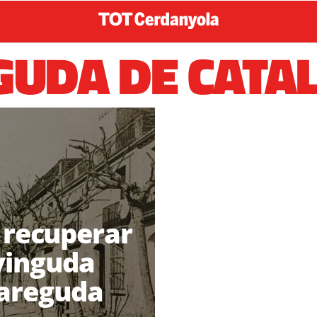
GUDA DE CATA
l recuperar
avinguda
areguda