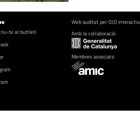
os
Web auditat per OJD interactiv
iu-te al butlletí
Amb la col·laboració:
book
Membres associats:
er
gram
ram